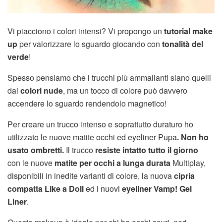
Vi piacciono i colori intensi? Vi propongo un
tutorial make
up
per valorizzare lo sguardo giocando con
tonalità del
verde
!
Spesso pensiamo che i trucchi più ammalianti siano quelli
dai
colori nude
, ma un tocco di colore può davvero
accendere lo sguardo rendendolo magnetico!
Per creare un trucco intenso e soprattutto duraturo ho
utilizzato le nuove matite occhi ed eyeliner
Pupa
. Non ho
usato ombretti.
Il trucco
resiste intatto tutto il giorno
con le nuove
matite per occhi a lunga durata
Multiplay,
disponibili in inedite varianti di colore, la nuova
cipria
compatta Like a Doll
ed i nuovi
eyeliner Vamp! Gel
Liner
.