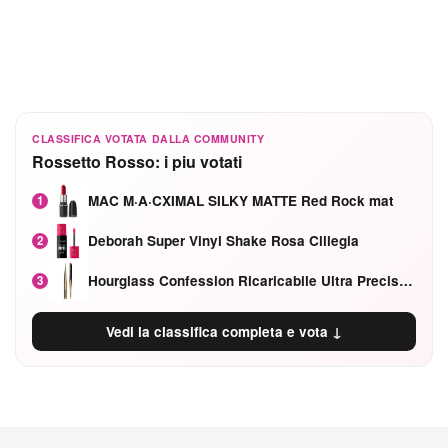
CLASSIFICA VOTATA DALLA COMMUNITY
Rossetto Rosso: i piu votati
MAC M·A·CXIMAL SILKY MATTE Red Rock mat
1
Deborah Super Vinyl Shake Rosa Ciliegia
2
Hourglass Confession Ricaricabile Ultra Preciso Ad Alta Intensità Secretly Classic Red
3
Vedi la classifica completa e vota ↓