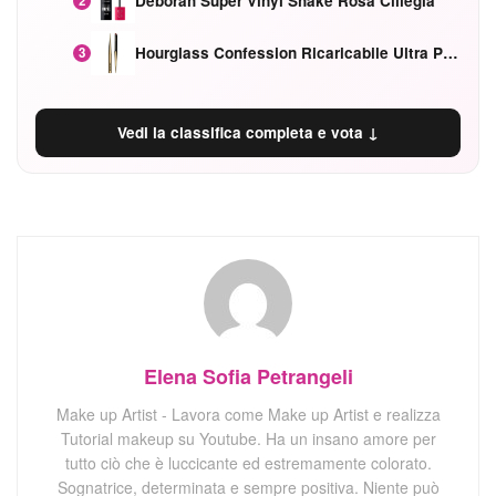
Deborah Super Vinyl Shake Rosa Ciliegia
2
Hourglass Confession Ricaricabile Ultra Preciso Ad Alta Intensità Secretly Classic Red
3
Vedi la classifica completa e vota ↓
Elena Sofia Petrangeli
Make up Artist - Lavora come Make up Artist e realizza
Tutorial makeup su Youtube. Ha un insano amore per
tutto ciò che è luccicante ed estremamente colorato.
Sognatrice, determinata e sempre positiva. Niente può