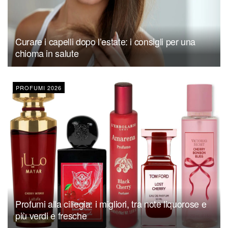
Curare i capelli dopo l’estate: i consigli per una
chioma in salute
PROFUMI 2026
Profumi alla ciliegia: i migliori, tra note liquorose e
più verdi e fresche