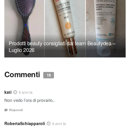
Prodotti beauty consigliati dal team Beautydea –
Luglio 2026
Commenti
19
kati
6 anni fa
Non vedo l’ora di provarlo..
Rispondi
RobertaSchiapparoli
6 anni fa