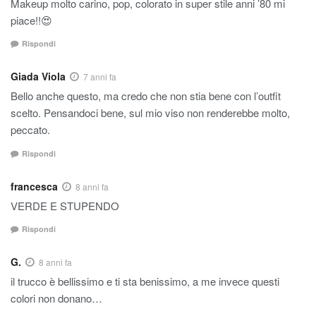
Makeup molto carino, pop, colorato in super stile anni ’80 mi
piace!!😍
Rispondi
Giada Viola
7 anni fa
Bello anche questo, ma credo che non stia bene con l’outfit
scelto. Pensandoci bene, sul mio viso non renderebbe molto,
peccato.
Rispondi
francesca
8 anni fa
VERDE E STUPENDO
Rispondi
G.
8 anni fa
il trucco è bellissimo e ti sta benissimo, a me invece questi
colori non donano…