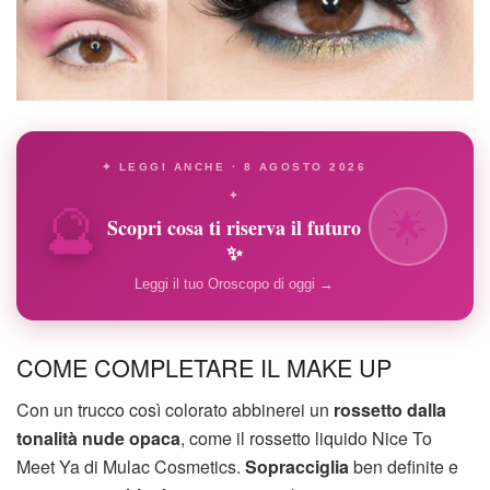
✦ LEGGI ANCHE · 8 AGOSTO 2026
🔮
✦
🌟
Scopri cosa ti riserva il futuro
✨
Leggi il tuo Oroscopo di oggi →
COME COMPLETARE IL MAKE UP
Con un trucco così colorato abbinerei un
rossetto dalla
tonalità nude opaca
, come il rossetto liquido Nice To
Meet Ya di Mulac Cosmetics.
Sopracciglia
ben definite e