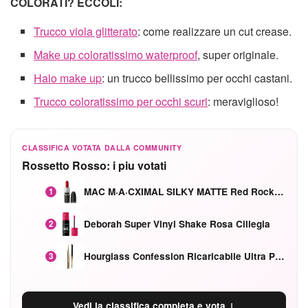
COLORATI? ECCOLI:
Trucco viola glitterato
: come realizzare un cut crease.
Make up coloratissimo waterproof
, super originale.
Halo make up
: un trucco bellissimo per occhi castani.
Trucco coloratissimo per occhi scuri
: meraviglioso!
CLASSIFICA VOTATA DALLA COMMUNITY
Rossetto Rosso: i piu votati
MAC M·A·CXIMAL SILKY MATTE Red Rock mat
1
Deborah Super Vinyl Shake Rosa Ciliegia
2
Hourglass Confession Ricaricabile Ultra Preciso Ad Alta Intensità Secretly Classic Red
3
Vedi la classifica completa e vota ↓