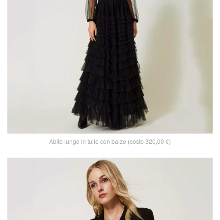
Abito lungo in tulle con balze (costo 320,00 €)