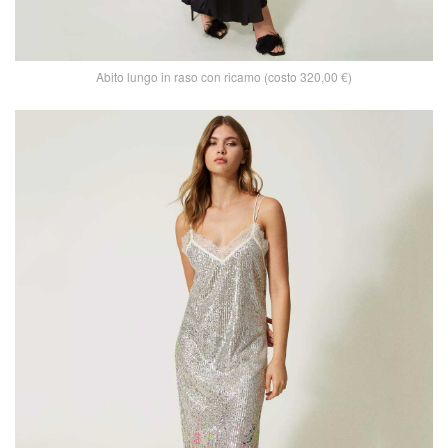
Abito lungo in raso con ricamo (costo 320,00 €)