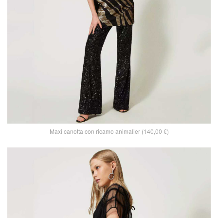
Maxi canotta con ricamo animalier (140,00 €)