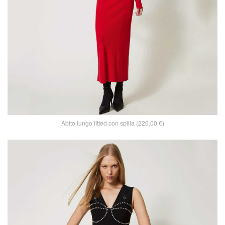
Abito lungo fitted con spilla (220,00 €)