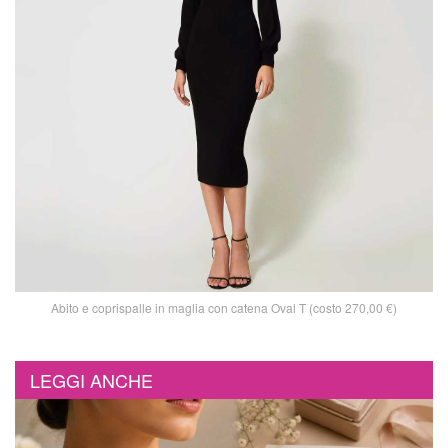
Abito e coprispalle in maglia con catena Oval T (costo 270,00 €)
LEGGI ANCHE