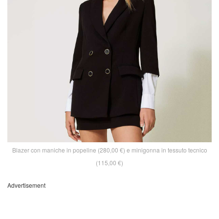
Blazer con maniche in popeline (280,00 €) e minigonna in tessuto tecnico
(115,00 €)
Advertisement