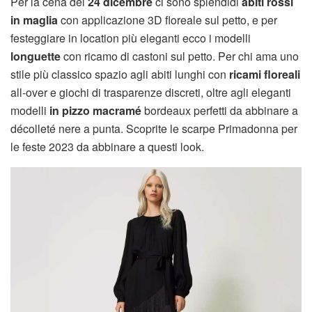
Per la cena del
24 dicembre
ci sono splendidi
abiti rossi
in maglia
con applicazione 3D floreale sul petto, e per
festeggiare in location più eleganti ecco i modelli
longuette
con ricamo di castoni sul petto. Per chi ama uno
stile più classico spazio agli abiti lunghi con
ricami floreali
all-over e giochi di trasparenze discreti, oltre agli eleganti
modelli
in pizzo macramé
bordeaux perfetti da abbinare a
décolleté nere a punta. Scoprite le scarpe Primadonna per
le feste 2023 da abbinare a questi look.