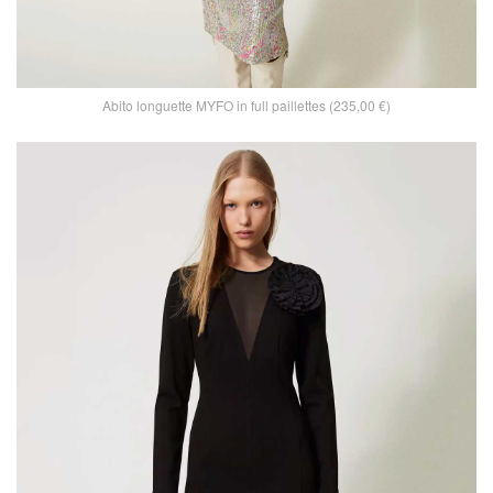
Abito longuette MYFO in full paillettes (235,00 €)