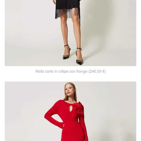
Abito corto in crêpe con frange (240,00 €)