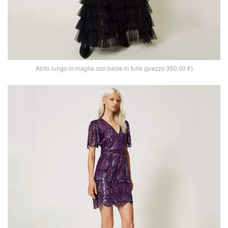
Abito lungo in maglia con balze in tulle (prezzo 350,00 €)