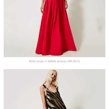
Abito lungo in taffetà (prezzo 280,00 €)