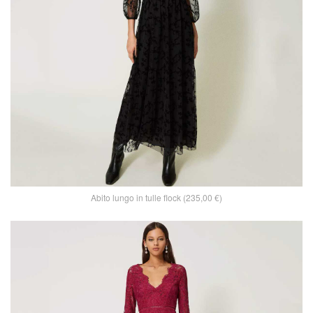
Abito lungo in tulle flock (235,00 €)