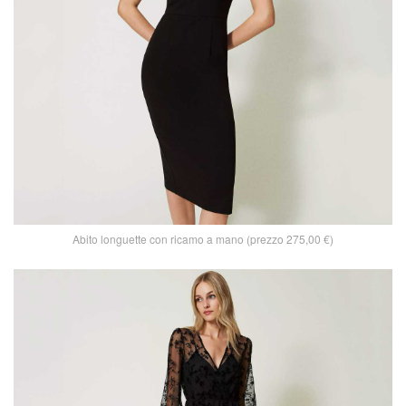
Abito longuette con ricamo a mano (prezzo 275,00 €)