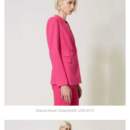
Giacca blazer doppiopetto (235,00 €)