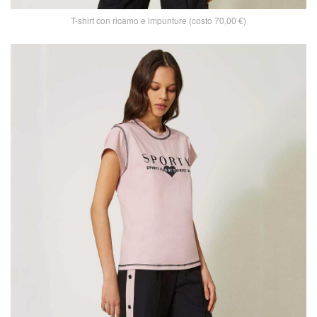
T-shirt con ricamo e impunture (costo 70,00 €)