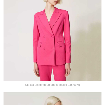
Giacca blazer doppiopetto (costo 235,00 €)