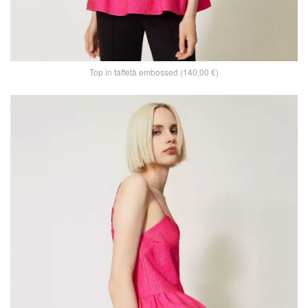
Top in taffetà embossed (140,00 €)