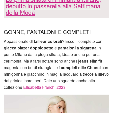
debutto in passerella alla Settimana
della Moda
GONNE, PANTALONI E COMPLETI
Appassionate di
tailleur colorati
? Ecco il completo con
giacca blazer doppiopetto
e
pantaloni a sigaretta
in
punto Milano dalla piega stirata, ideale anche per una
cerimonia. Ma a farsi notare sono anche i
jeans slim fit
magenta con bordi sfrangiati e i
completi stile Chanel
con
minigonna e giacchino in maglia jacquard a trecce a rilievo
dai grintosi bordi neri. Date uno sguardo anche alla
collezione
Elisabetta Franchi 2023
.