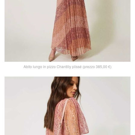
Abito lungo in pizzo Chantilly plissé (prezzo 385,00 €)