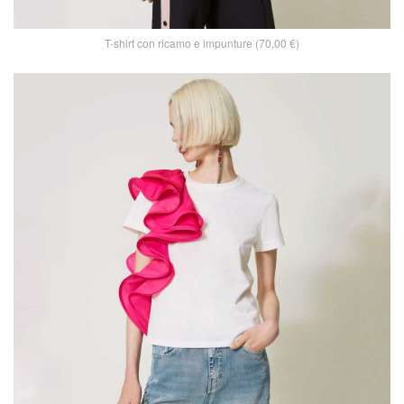
T-shirt con ricamo e impunture (70,00 €)