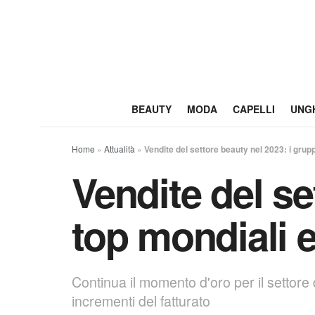
BEAUTY
MODA
CAPELLI
UNG
Home
»
Attualità
»
Vendite del settore beauty nel 2023: i gruppi
Vendite del se
top mondiali e 
Continua il momento d'oro per il settore
incrementi del fatturato