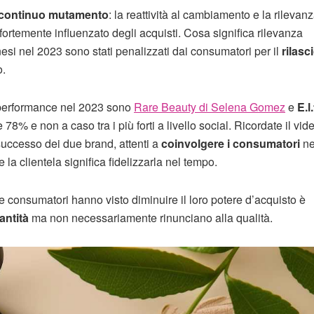
continuo mutamento
: la reattività al cambiamento e la rilevan
 fortemente influenzato degli acquisti. Cosa significa rilevanza
si nel 2023 sono stati penalizzati dai consumatori per il
rilasc
o.
i performance nel 2023 sono
Rare Beauty di Selena Gomez
e
E.l.
8% e non a caso tra i più forti a livello social. Ricordate il vide
successo dei due brand, attenti a
coinvolgere i consumatori
ne
 la clientela significa fidelizzarla nel tempo.
 consumatori hanno visto diminuire il loro potere d’acquisto è
antità
ma non necessariamente rinunciano alla qualità.