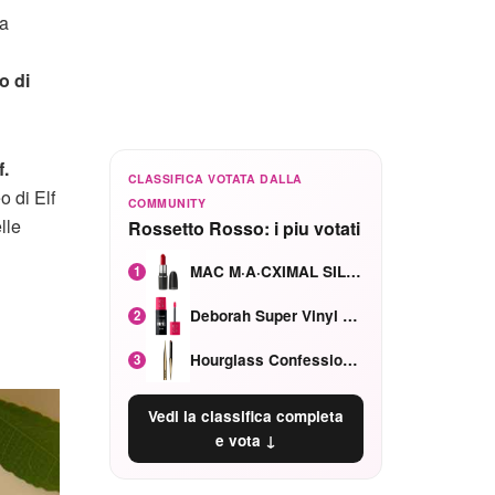
za
io di
f.
CLASSIFICA VOTATA DALLA
o di Elf
COMMUNITY
lle
Rossetto Rosso: i piu votati
MAC M·A·CXIMAL SILKY MATTE Red Rock mat
1
Deborah Super Vinyl Shake Rosa Ciliegia
2
Hourglass Confession Ricaricabile Ultra Preciso Ad Alta Intensità Secretly Classic Red
3
Vedi la classifica completa
e vota ↓