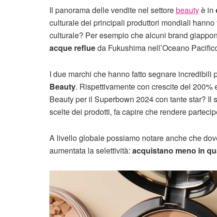
Il panorama delle vendite nel settore
beauty
è in
culturale dei principali produttori mondiali hanno
culturale? Per esempio che alcuni brand giappone
acque reflue
da Fukushima nell’Oceano Pacific
I due marchi che hanno fatto segnare incredibil
Beauty
. Rispettivamente con crescite del 200% e 7
Beauty per il Superbown 2024 con tante star? Il 
scelte dei prodotti, fa capire che rendere partecipe
A livello globale possiamo notare anche che dove
aumentata la selettività:
acquistano meno in qu