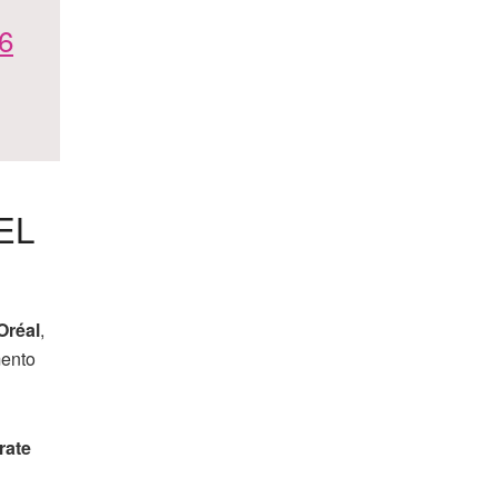
 6
EL
Oréal
,
mento
rate