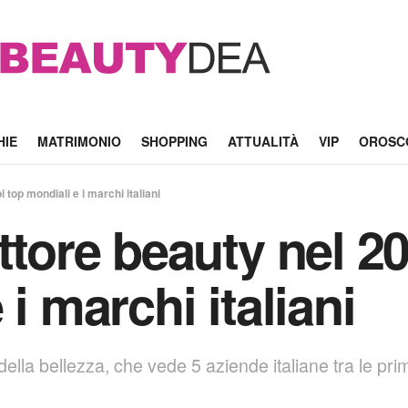
HIE
MATRIMONIO
SHOPPING
ATTUALITÀ
VIP
OROSC
 top mondiali e i marchi italiani
ttore beauty nel 20
i marchi italiani
 della bellezza, che vede 5 aziende italiane tra le p