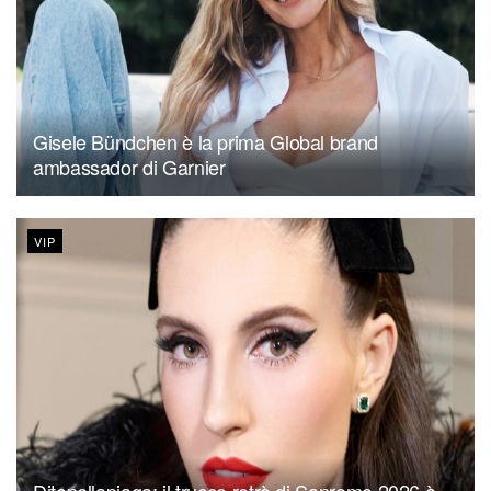
Gisele Bündchen è la prima Global brand
ambassador di Garnier
VIP
Ditonellapiaga: il trucco retrò di Sanremo 2026 è