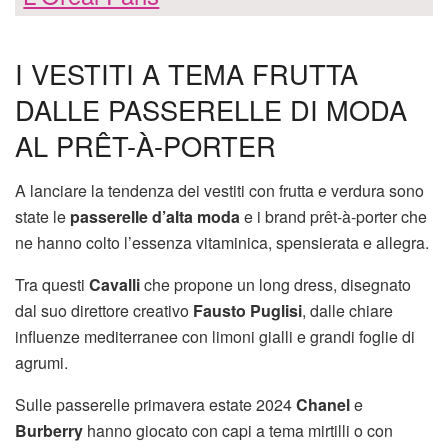
I VESTITI A TEMA FRUTTA
DALLE PASSERELLE DI MODA
AL PRÊT-À-PORTER
A lanciare la tendenza dei vestiti con frutta e verdura sono
state le
passerelle d’alta moda
e i brand prêt-à-porter che
ne hanno colto l’essenza vitaminica, spensierata e allegra.
Tra questi
Cavalli
che propone un long dress, disegnato
dal suo direttore creativo
Fausto Puglisi
, dalle chiare
influenze mediterranee con limoni gialli e grandi foglie di
agrumi.
Sulle passerelle primavera estate 2024
Chanel
e
Burberry
hanno giocato con capi a tema mirtilli o con