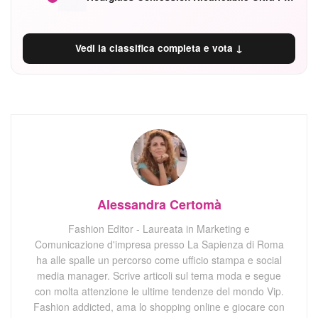
Vedi la classifica completa e vota ↓
Alessandra Certomà
Fashion Editor - Laureata in Marketing e
Comunicazione d'impresa presso La Sapienza di Roma
ha alle spalle un percorso come ufficio stampa e social
media manager. Scrive articoli sul tema moda e segue
con molta attenzione le ultime tendenze del mondo Vip.
Fashion addicted, ama lo shopping online e giocare con