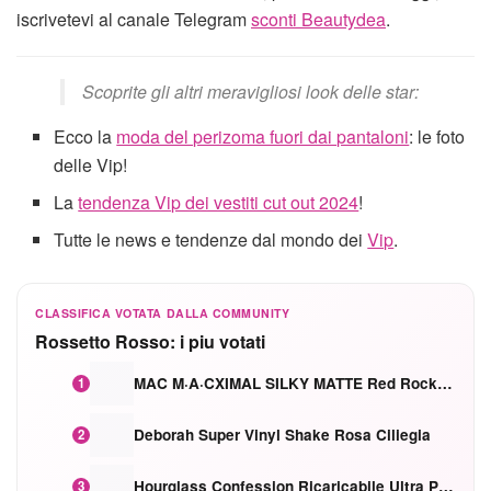
iscrivetevi al canale Telegram
sconti Beautydea
.
Scoprite gli altri meravigliosi look delle star:
Ecco la
moda del perizoma fuori dai pantaloni
: le foto
delle Vip!
La
tendenza Vip dei vestiti cut out 2024
!
Tutte le news e tendenze dal mondo dei
Vip
.
CLASSIFICA VOTATA DALLA COMMUNITY
Rossetto Rosso: i piu votati
MAC M·A·CXIMAL SILKY MATTE Red Rock mat
1
Deborah Super Vinyl Shake Rosa Ciliegia
2
Hourglass Confession Ricaricabile Ultra Preciso Ad Alta Intensità Secretly Classic Red
3