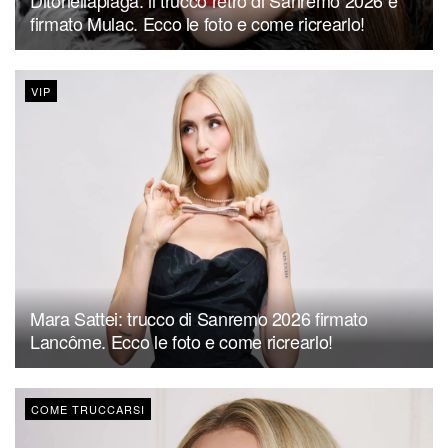
firmato Mulac. Ecco le foto e come ricrearlo!
VIP
Mara Sattei: trucco di Sanremo 2026 firmato
Lancôme. Ecco le foto e come ricrearlo!
COME TRUCCARSI