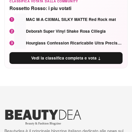
CLASSIFICA VOTATA DALLA COMMUNITY
Rossetto Rosso: i piu votati
MAC M·A·CXIMAL SILKY MATTE Red Rock mat
1
Deborah Super Vinyl Shake Rosa Ciliegia
2
Hourglass Confession Ricaricabile Ultra Preciso Ad Alta Intensità Secretly Classic Red
3
Vedi la classifica completa e vota ↓
Beautydea è il principale blogzine italiano dedicato alle news sul