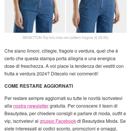
BENETTON Top bra rosa con pattern fragole (€ 29,95)
Che siano limoni, ciliegie, fragole o verdura, quel che è
certo che questa stampa porta allegria e una energica
dose di freschezza. A voi piace la tendenza dei vestiti con
frutta e verdura 2024? Ditecelo nei commenti!
COME RESTARE AGGIORNATI
Per restare sempre aggiornati su tutte le novità iscrivetevi
alla
nostra newsletter
gratuita. Per conoscere il team di
Beautydea, per chiedere consigli e parlare di moda, outfit e
vip, iscrivetevi al
gruppo Facebook
di Beautydea Moda. Se
siete interessati ai codici sconto, promozioni e omaggi,