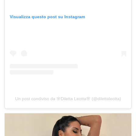
Visualizza questo post su Instagram
Un post condiviso da 🌸Diletta Leotta🌸 (@dilettaleotta)