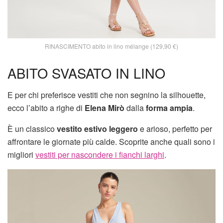
RINASCIMENTO abito in lino mélange (129,90 €)
ABITO SVASATO IN LINO
E per chi preferisce vestiti che non segnino la silhouette,
ecco l’abito a righe di
Elena Mirò
dalla
forma ampia
.
È un classico
vestito estivo leggero
e arioso, perfetto per
affrontare le giornate più calde. Scoprite anche quali sono i
migliori
vestiti per nascondere i fianchi larghi
.