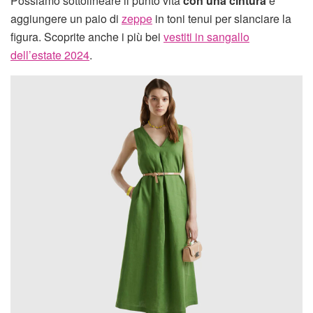
Possiamo sottolineare il punto vita
con una cintura
e
aggiungere un paio di
zeppe
in toni tenui per slanciare la
figura. Scoprite anche i più bei
vestiti in sangallo
dell’estate 2024
.