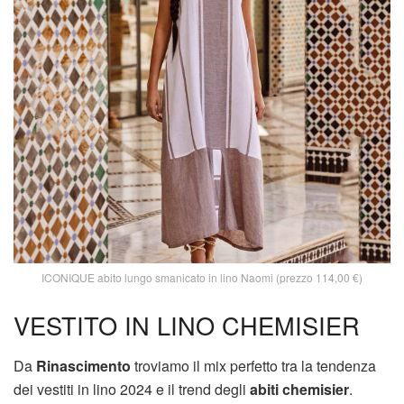
ICONIQUE abito lungo smanicato in lino Naomi (prezzo 114,00 €)
VESTITO IN LINO CHEMISIER
Da
Rinascimento
troviamo il mix perfetto tra la tendenza
dei vestiti in lino 2024 e il trend degli
abiti chemisier
.