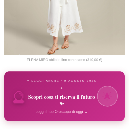
ELENA MIRO abito in lino con ricamo (310,00 €)
✦ LEGGI ANCHE · 9 AGOSTO 2026
🔮
✦
🌟
Scopri cosa ti riserva il futuro
✨
Leggi il tuo Oroscopo di oggi →