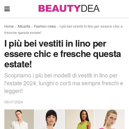
Home
»
Attualità
»
Fashion news
»
I più bei vestiti in lino per essere chic e
fresche questa estate!
I più bei vestiti in lino per
essere chic e fresche questa
estate!
Scopriamo i più bei modelli di vestiti in lino per
l'estate 2024, lunghi o corti ma sempre freschi e
leggeri!
05/07/2024