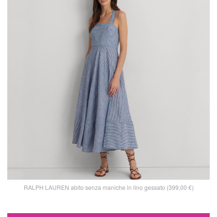
RALPH LAUREN abito senza maniche in lino gessato (399,00 €)