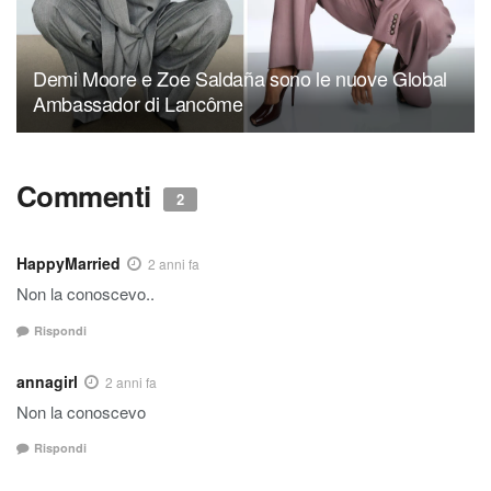
Demi Moore e Zoe Saldaña sono le nuove Global
Ambassador di Lancôme
Commenti
2
HappyMarried
2 anni fa
Non la conoscevo..
Rispondi
annagirl
2 anni fa
Non la conoscevo
Rispondi