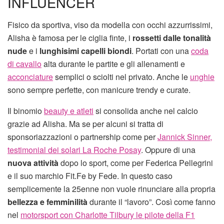
INFLUENCER
Fisico da sportiva, viso da modella con occhi azzurrissimi,
Alisha è famosa per le ciglia finte, i
rossetti dalle tonalità
nude
e i
lunghisimi capelli biondi
. Portati con una
coda
di cavallo
alta durante le partite e gli allenamenti e
acconciature
semplici o sciolti nel privato. Anche le
unghie
sono sempre perfette, con manicure trendy e curate.
Il binomio
beauty e atleti
si consolida anche nel calcio
grazie ad Alisha. Ma se per alcuni si tratta di
sponsoriazzazioni o partnership come per
Jannick Sinner,
testimonial dei solari La Roche Posay
. Oppure di una
nuova attività
dopo lo sport, come per Federica Pellegrini
e il suo marchio Fit.Fe by Fede. In questo caso
semplicemente la 25enne non vuole rinunciare alla propria
bellezza e femminilità
durante il “lavoro”. Così come fanno
nel
motorsport con Charlotte Tilbury le pilote della F1