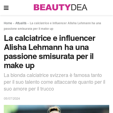
Home
»
Attualità
»
La calciatrice e influencer Alisha Lehmann ha una
passione smisurata per il make up
La calciatrice e influencer
Alisha Lehmann ha una
passione smisurata per il
make up
La bionda calciatrice svizzera è famosa tanto
per il suo talento come attaccante quanto per il
suo amore per il trucco
05/07/2024