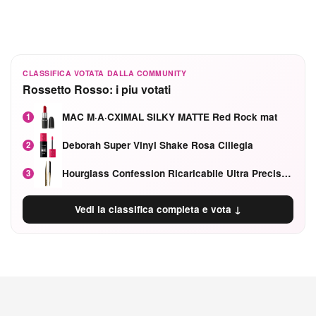
CLASSIFICA VOTATA DALLA COMMUNITY
Rossetto Rosso: i piu votati
MAC M·A·CXIMAL SILKY MATTE Red Rock mat
1
Deborah Super Vinyl Shake Rosa Ciliegia
2
Hourglass Confession Ricaricabile Ultra Preciso Ad Alta Intensità Secretly Classic Red
3
Vedi la classifica completa e vota ↓