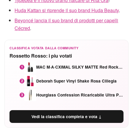
Typebea è il nuovo brand haicare di Rita Ora
!
Huda Kattan si riprende il suo brand Huda Beauty
.
Beyoncé lancia il suo brand di prodotti per capelli
Cécred
.
CLASSIFICA VOTATA DALLA COMMUNITY
Rossetto Rosso: i piu votati
MAC M·A·CXIMAL SILKY MATTE Red Rock mat
1
Deborah Super Vinyl Shake Rosa Ciliegia
2
Hourglass Confession Ricaricabile Ultra Preciso Ad Alta Intensità Secretly Classic Red
3
Vedi la classifica completa e vota ↓