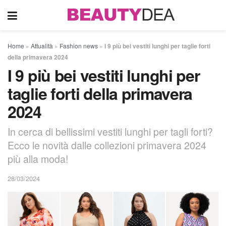
Home
»
Attualità
»
Fashion news
»
I 9 più bei vestiti lunghi per taglie forti
della primavera 2024
I 9 più bei vestiti lunghi per
taglie forti della primavera
2024
In cerca di bellissimi vestiti lunghi per tagli forti?
Ecco le novità dalle collezioni primavera 2024
più alla moda!
28/03/2024