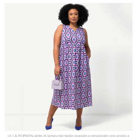
ULLA POPKEN abito di jersey dal taglio svasato e smanicato con scollo a