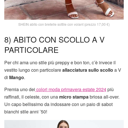
SHEIN abito con bretelle sottile con volant (prezzo 17,00 €)
8) ABITO CON SCOLLO A V
PARTICOLARE
Per chi ama uno stile più preppy e bon ton, c’è invece il
vestito lungo con particolare
allacciatura sullo scollo
a V
di
Mango
.
Premia uno dei
colori moda primavera estate 2024
più
raffinati, il celeste, con una
micro stampa
briosa all-over.
Un capo bellissimo da indossare con un paio di sabot
bianchi stile anni ’50!