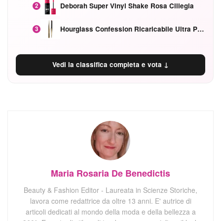
Deborah Super Vinyl Shake Rosa Ciliegia
2
Hourglass Confession Ricaricabile Ultra Preciso Ad Alta Intensità Secretly Classic Red
3
Vedi la classifica completa e vota ↓
Maria Rosaria De Benedictis
Beauty & Fashion Editor - Laureata in Scienze Storiche,
lavora come redattrice da oltre 13 anni. E' autrice di
articoli dedicati al mondo della moda e della bellezza a