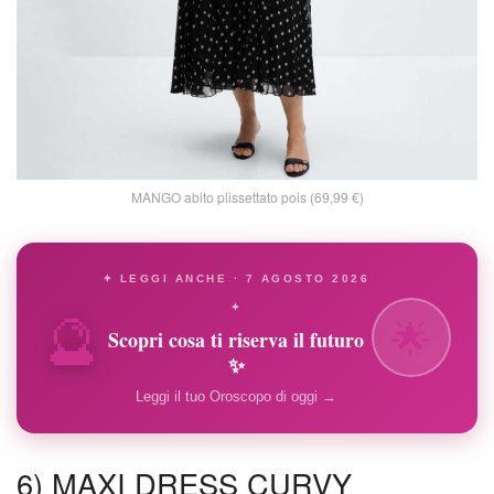
MANGO abito plissettato pois (69,99 €)
✦ LEGGI ANCHE · 7 AGOSTO 2026
🔮
✦
🌟
Scopri cosa ti riserva il futuro
✨
Leggi il tuo Oroscopo di oggi →
6) MAXI DRESS CURVY