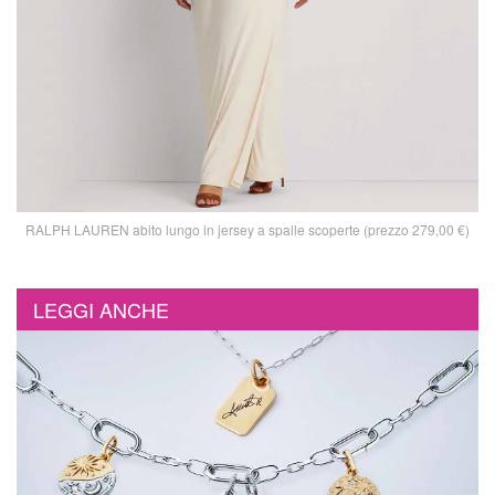
RALPH LAUREN abito lungo in jersey a spalle scoperte (prezzo 279,00 €)
LEGGI ANCHE