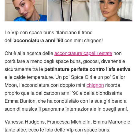
Le Vip con space buns rilanciano il trend
dell’
acconciatura anni ’90
con mini chignon!
Chi è alla ricerca delle
acconciature capelli estate
non
potrà fare a meno degli space buns, giocosi, divertenti e
sicuramente tra le
pettinature perfette contro l’afa estiva
e le calde temperature. Un po’ Spice Girl e un po’ Sailor
Moon, l’acconciatura con doppio mini
chignon
ricorda
proprio quella del cartoon anni ’90 e della biondissima
Emma Bunton, che ha conquistato con la sua girl band a
suon di musica il panorama internazionale in quegli anni.
Vanessa Hudgens, Francesca Michielin, Emma Marrone e
tante altre, ecco le foto delle Vip con space buns.