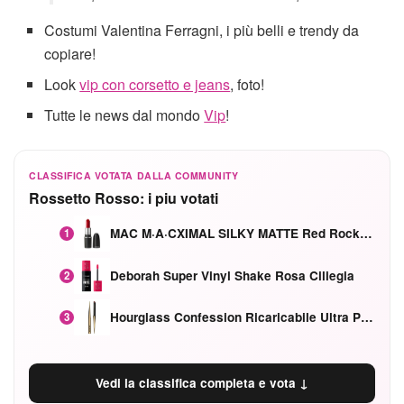
Costumi Valentina Ferragni, i più belli e trendy da
copiare!
Look
vip con corsetto e jeans
, foto!
Tutte le news dal mondo
Vip
!
CLASSIFICA VOTATA DALLA COMMUNITY
Rossetto Rosso: i piu votati
MAC M·A·CXIMAL SILKY MATTE Red Rock mat
1
Deborah Super Vinyl Shake Rosa Ciliegia
2
Hourglass Confession Ricaricabile Ultra Preciso Ad Alta Intensità Secretly Classic Red
3
Vedi la classifica completa e vota ↓