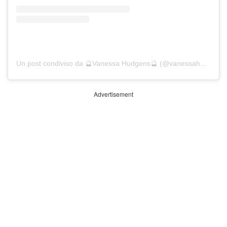
Un post condiviso da 🔮Vanessa Hudgens🔮 (@vanessahudgens)
Advertisement