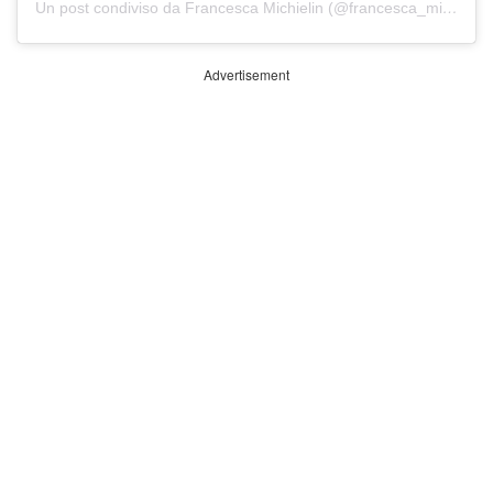
Un post condiviso da Francesca Michielin (@francesca_michielin)
Advertisement