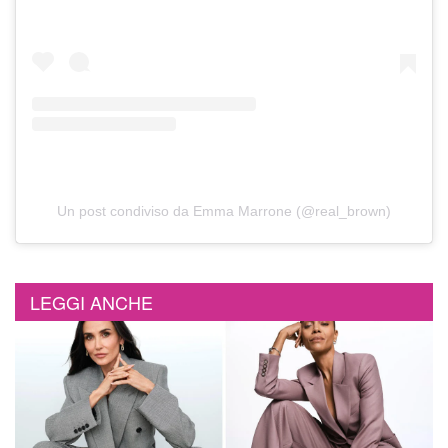
Un post condiviso da Emma Marrone (@real_brown)
LEGGI ANCHE