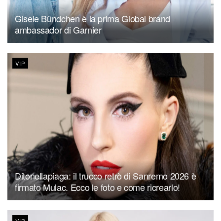
Gisele Bündchen è la prima Global brand
ambassador di Garnier
VIP
Ditonellapiaga: il trucco retrò di Sanremo 2026 è
firmato Mulac. Ecco le foto e come ricrearlo!
VIP