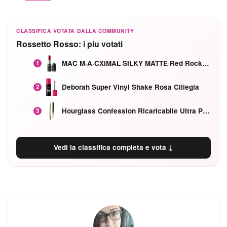
CLASSIFICA VOTATA DALLA COMMUNITY
Rossetto Rosso: i piu votati
MAC M·A·CXIMAL SILKY MATTE Red Rock mat
1
Deborah Super Vinyl Shake Rosa Ciliegia
2
Hourglass Confession Ricaricabile Ultra Preciso Ad Alta Intensità Secretly Classic Red
3
Vedi la classifica completa e vota ↓