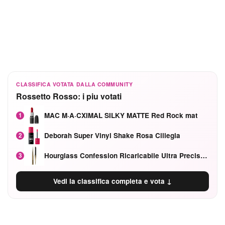
CLASSIFICA VOTATA DALLA COMMUNITY
Rossetto Rosso: i piu votati
MAC M·A·CXIMAL SILKY MATTE Red Rock mat
1
Deborah Super Vinyl Shake Rosa Ciliegia
2
Hourglass Confession Ricaricabile Ultra Preciso Ad Alta Intensità Secretly Classic Red
3
Vedi la classifica completa e vota ↓