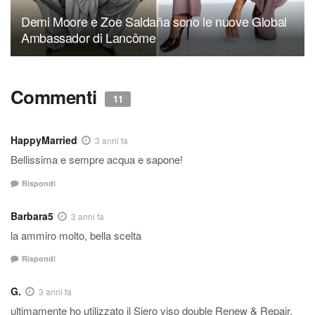
Demi Moore e Zoe Saldaña sono le nuove Global
Ambassador di Lancôme
Commenti
11
HappyMarried
3 anni fa
Bellissima e sempre acqua e sapone!
Rispondi
Barbara5
3 anni fa
la ammiro molto, bella scelta
Rispondi
G.
3 anni fa
ultimamente ho utilizzato il Siero viso double Renew & Repair,