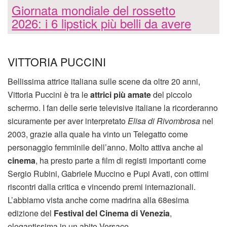
Giornata mondiale del rossetto
2026: i 6 lipstick più belli da avere
VITTORIA PUCCINI
Bellissima attrice italiana sulle scene da oltre 20 anni,
Vittoria Puccini è tra le
attrici più amate
del piccolo
schermo. I fan delle serie televisive italiane la ricorderanno
sicuramente per aver interpretato
Elisa di Rivombrosa
nel
2003, grazie alla quale ha vinto un Telegatto come
personaggio femminile dell’anno. Molto attiva anche al
cinema
, ha presto parte a film di registi importanti come
Sergio Rubini, Gabriele Muccino e Pupi Avati, con ottimi
riscontri dalla critica e vincendo premi internazionali.
L’abbiamo vista anche come madrina alla 68esima
edizione del
Festival del Cinema di Venezia
,
elegantissima in un abito Versace.