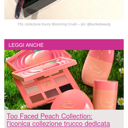
YSL collezione trucco Blooming Crush – pic: @kurikobeauty
LEGGI ANCHE
Too Faced Peach Collection:
l'iconica collezione trucco dedicata