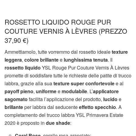
ROSSETTO LIQUIDO ROUGE PUR
COUTURE VERNIS À LÈVRES (PREZZO
37,90 €)
Ammettiamolo, tutte vorremmo dal rossetto ideale
texture
leggera
,
colore brillante
e
lunghissima tenuta
. Il
rossetto liquido
YSL Rouge Pur Couture Vernis À Lèvres
promette di soddisfare tutte le richieste delle patite di trucco
labbra, grazie alla sua
texture super confortevole
e al
payoff pieno
,
uniforme
e
modulabile
. L’
applicatore
sagomato
facilita l’applicazione del prodotto,
lucido
e
brillante
per labbra dal seducente
effetto specchio
. A
completamento del trucco labbra YSL Primavera Estate
2020 è proposto in
due shade
:
Coral Rose
, corallo rosa-aranciato;