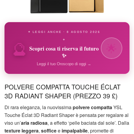
✦ LEGGI ANCHE · 8 AGOSTO 2026
🔮
✦
🌟
Scopri cosa ti riserva il futuro
✨
Leggi il tuo Oroscopo di oggi →
POLVERE COMPATTA TOUCHE ÉCLAT
3D RADIANT SHAPER (PREZZO 39 £)
Di rara eleganza, la nuovissima
polvere compatta
YSL
Touche Éclat 3D Radiant Shaper è pensata per regalare al
viso un’
aria radiosa
, a effetto ‘pelle baciata dal sole’. Dalla
texture leggera
,
soffice
e
impalpabile
, promette di