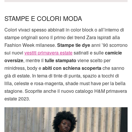
STAMPE E COLORI MODA
Colori vivaci spesso abbinati in color block o all’interno di
stampe originali sono il primo dei trend Zara ispirati alla
Fashion Week milanese.
Stampe tie dye
anni ’90 scorrono
sui nuovi
vestiti primavera estate
satinati e sulle
camicie
oversize
, mentre il
tulle stampato
viene scelto per
minidress, body e
abiti con schiena scoperta
che sanno
già di estate. In tema di tinte di punta, spazio a tocchi di
lilla, celeste e rosa-magenta, shade must have per la bella
stagione. Scoprite anche il nuovo catalogo H&M primavera
estate 2023.