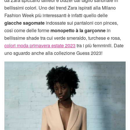
da Zara spiccano tailleur e blazer dal taglio sartoriale in
bellissimi colori. Uno dei trend Zara ispirati alla Milano
Fashion Week più interessanti è infatti quello delle
giacche sagomate
indossate sui pantaloni con pinces,
così come delle forme
monopetto à la garçonne
in
bellissime shade tra cui verde smeraldo, turchese e rosa,
colori moda primavera estate 2023
tra i più femminili. Date
uno sguardo anche alla collezione Guess 2023!