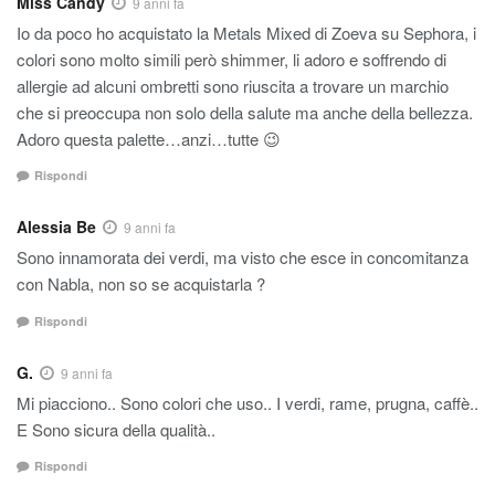
Miss Candy
9 anni fa
Io da poco ho acquistato la Metals Mixed di Zoeva su Sephora, i
colori sono molto simili però shimmer, li adoro e soffrendo di
allergie ad alcuni ombretti sono riuscita a trovare un marchio
che si preoccupa non solo della salute ma anche della bellezza.
Adoro questa palette…anzi…tutte 😉
Rispondi
Alessia Be
9 anni fa
Sono innamorata dei verdi, ma visto che esce in concomitanza
con Nabla, non so se acquistarla ?
Rispondi
G.
9 anni fa
Mi piacciono.. Sono colori che uso.. I verdi, rame, prugna, caffè..
E Sono sicura della qualità..
Rispondi