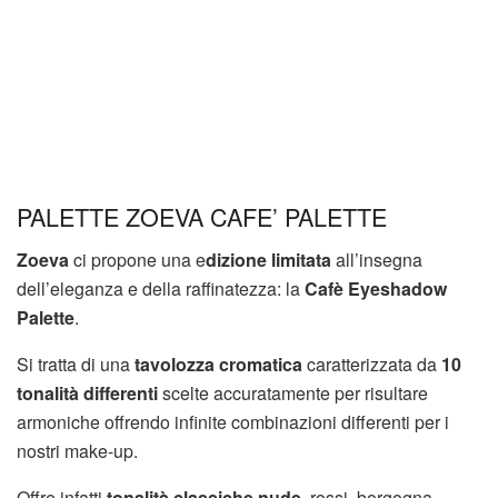
PALETTE ZOEVA CAFE’ PALETTE
Zoeva
ci propone una e
dizione limitata
all’insegna
dell’eleganza e della raffinatezza: la
Cafè Eyeshadow
Palette
.
Si tratta di una
tavolozza cromatica
caratterizzata da
10
tonalità differenti
scelte accuratamente per risultare
armoniche offrendo infinite combinazioni differenti per i
nostri make-up.
Offre infatti
tonalità classiche nude
, rossi, borgogna,