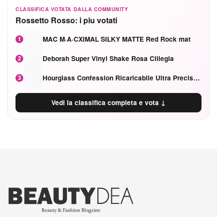
CLASSIFICA VOTATA DALLA COMMUNITY
Rossetto Rosso: i piu votati
MAC M·A·CXIMAL SILKY MATTE Red Rock mat
1
Deborah Super Vinyl Shake Rosa Ciliegia
2
Hourglass Confession Ricaricabile Ultra Preciso Ad Alta Intensità Secretly Classic Red
3
Vedi la classifica completa e vota ↓