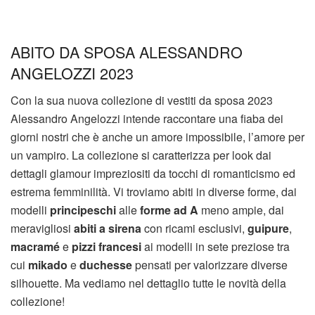
ABITO DA SPOSA ALESSANDRO
ANGELOZZI 2023
Con la sua nuova collezione di vestiti da sposa 2023
Alessandro Angelozzi intende raccontare una fiaba dei
giorni nostri che è anche un amore impossibile, l’amore per
un vampiro. La collezione si caratterizza per look dai
dettagli glamour impreziositi da tocchi di romanticismo ed
estrema femminilità. Vi troviamo abiti in diverse forme, dai
modelli
principeschi
alle
forme ad A
meno ampie, dai
meravigliosi
abiti a sirena
con ricami esclusivi,
guipure
,
macramé
e
pizzi francesi
ai modelli in sete preziose tra
cui
mikado
e
duchesse
pensati per valorizzare diverse
silhouette. Ma vediamo nel dettaglio tutte le novità della
collezione!