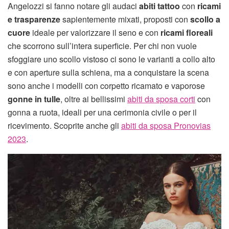
Angelozzi si fanno notare gli audaci
abiti tattoo
con
ricami
e trasparenze
sapientemente mixati, proposti con
scollo a
cuore
ideale per valorizzare il seno e con
ricami floreali
che scorrono sull’intera superficie. Per chi non vuole
sfoggiare uno scollo vistoso ci sono le varianti a collo alto
e con aperture sulla schiena, ma a conquistare la scena
sono anche i modelli con corpetto ricamato e vaporose
gonne in tulle
, oltre ai bellissimi
abiti da sposa corti
con
gonna a ruota, ideali per una cerimonia civile o per il
ricevimento. Scoprite anche gli
abiti da sposa Pronovias
2023
.