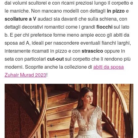
dai volumi scultorei e con ricami preziosi lungo il corpetto e
le maniche. Non mancano modelli con dettagli
in pizzo
e
scollature a V
audaci sia davanti che sulla schiena, con
dettagli decorativi romantici come i grandi
fiocchi
sul lato
b. E per chi preferisce forme meno ampie ecco gli abiti da
sposa ad A, ideali per nascondere eventuali fianchi larghi,
interamente ricamati in pizzo e con
strascico
oppure in
seta con particolari
cut-out
sul corpetto che li rendono più
moderni. Scoprite anche la collezione di
abiti da sposa
Zuhair Murad 2023
!