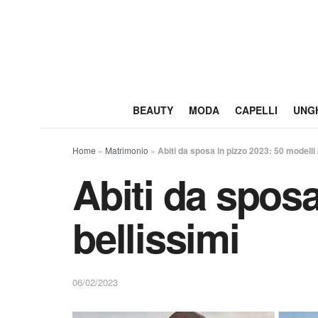
BEAUTY
MODA
CAPELLI
UNG
Home
»
Matrimonio
»
Abiti da sposa in pizzo 2023: 50 modelli 
Abiti da sposa
bellissimi
06/02/2023