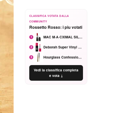
CLASSIFICA VOTATA DALLA
COMMUNITY
Rossetto Rosso: i piu votati
MAC M·A·CXIMAL SILKY MATTE Red Rock mat
1
Deborah Super Vinyl Shake Rosa Ciliegia
2
Hourglass Confession Ricaricabile Ultra Preciso Ad Alta Intensità Secretly Classic Red
3
Vedi la classifica completa
e vota ↓