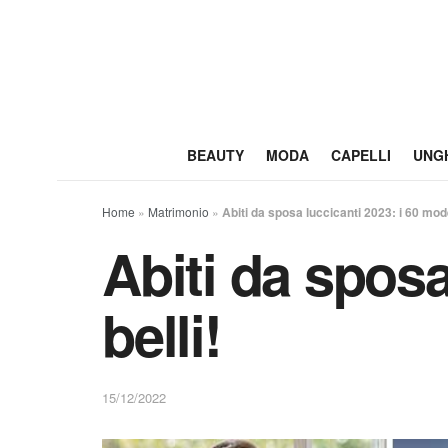
BEAUTY
MODA
CAPELLI
UNG
Home
»
Matrimonio
»
Abiti da sposa luccicanti 2023: i 60 model
Abiti da sposa
belli!
15/12/2022