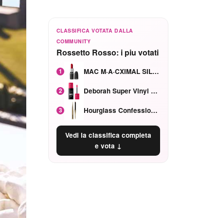
CLASSIFICA VOTATA DALLA
COMMUNITY
Rossetto Rosso: i piu votati
MAC M·A·CXIMAL SILKY MATTE Red Rock mat
1
Deborah Super Vinyl Shake Rosa Ciliegia
2
Hourglass Confession Ricaricabile Ultra Preciso Ad Alta Intensità Secretly Classic Red
3
Vedi la classifica completa
e vota ↓