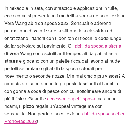
In mikado e in seta, con strascico e applicazioni in tulle,
ecco come si presentano i modelli a sirena nella collezione
Vera Wang abiti da sposa 2023. Sensuali e aderenti
permettono di valorizzare la silhouette a clessidra ed
enfatizzano i fianchi con il bon ton di fiocchi e code lungo
da far scivolare sul pavimento. Gli
abiti da sposa a sirena
di Vera Wang sono scintillanti tempestati da paillettes e
strass
e giocano con un palette ricca dall’avorio al nude
perfetti se amiamo gli abiti da sposa colorati per
ricevimento o seconde nozze. Minimal chic o più vistosi? A
conquistare sono anche le proposte fascianti ai fianchi e
con gonna a coda di pesce con cui sottolineare ancora di
più il fisico. Guanti e
accessori capelli sposa
ma anche
ricami, il
pizzo
regala un’appeal vintage ma con
sensualità. Non perdete la collezione
abiti da sposa atelier
Pronovias 2023
!