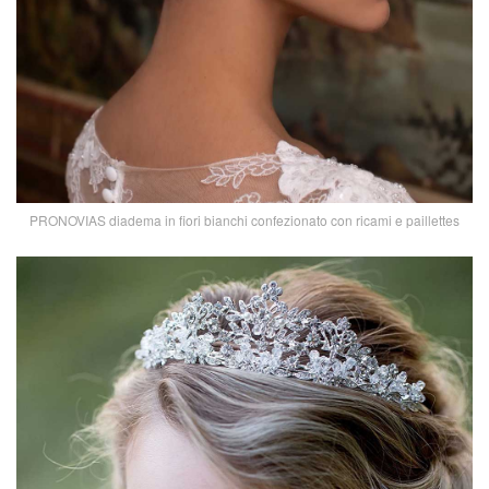
PRONOVIAS diadema in fiori bianchi confezionato con ricami e paillettes