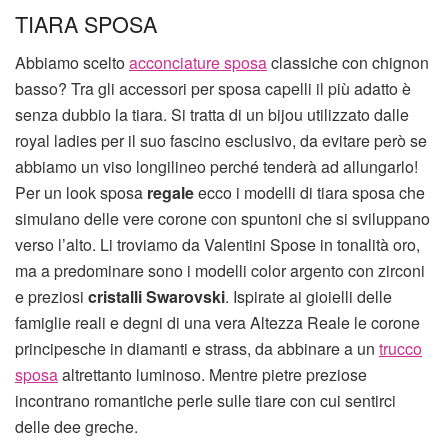
TIARA SPOSA
Abbiamo scelto
acconciature sposa
classiche con chignon
basso? Tra gli accessori per sposa capelli il più adatto è
senza dubbio la tiara. Si tratta di un bijou utilizzato dalle
royal ladies per il suo fascino esclusivo, da evitare però se
abbiamo un viso longilineo perché tenderà ad allungarlo!
Per un look sposa
regale
ecco i modelli di tiara sposa che
simulano delle vere corone con spuntoni che si sviluppano
verso l’alto. Li troviamo da Valentini Spose in tonalità oro,
ma a predominare sono i modelli color argento con zirconi
e preziosi
cristalli Swarovski
. Ispirate ai gioielli delle
famiglie reali e degni di una vera Altezza Reale le corone
principesche in diamanti e strass, da abbinare a un
trucco
sposa
altrettanto luminoso. Mentre pietre preziose
incontrano romantiche perle sulle tiare con cui sentirci
delle dee greche.