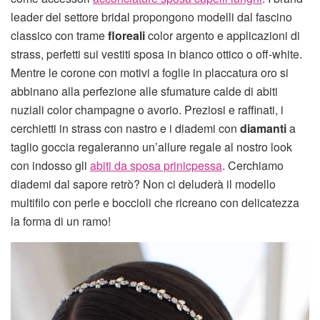
leader del settore bridal propongono modelli dal fascino
classico con trame
floreali
color argento e applicazioni di
strass, perfetti sui vestiti sposa in bianco ottico o off-white.
Mentre le corone con motivi a foglie in placcatura oro si
abbinano alla perfezione alle sfumature calde di abiti
nuziali color champagne o avorio. Preziosi e raffinati, i
cerchietti in strass con nastro e i diademi con
diamanti
a
taglio goccia regaleranno un’allure regale al nostro look
con indosso gli
abiti da sposa prinicpessa
. Cerchiamo
diademi dal sapore retrò? Non ci deluderà il modello
multifilo con perle e boccioli che ricreano con delicatezza
la forma di un ramo!