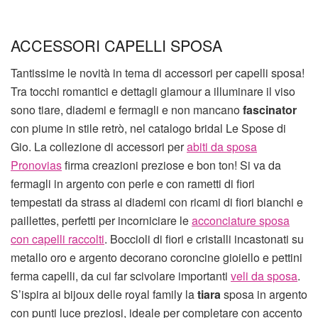
ACCESSORI CAPELLI SPOSA
Tantissime le novità in tema di accessori per capelli sposa!
Tra tocchi romantici e dettagli glamour a illuminare il viso
sono tiare, diademi e fermagli e non mancano
fascinator
con piume in stile retrò, nel catalogo bridal Le Spose di
Gio. La collezione di accessori per
abiti da sposa
Pronovias
firma creazioni preziose e bon ton! Si va da
fermagli in argento con perle e con rametti di fiori
tempestati da strass ai diademi con ricami di fiori bianchi e
paillettes, perfetti per incorniciare le
acconciature sposa
con capelli raccolti
. Boccioli di fiori e cristalli incastonati su
metallo oro e argento decorano coroncine gioiello e pettini
ferma capelli, da cui far scivolare importanti
veli da sposa
.
S’ispira ai bijoux delle royal family la
tiara
sposa in argento
con punti luce preziosi, ideale per completare con accento