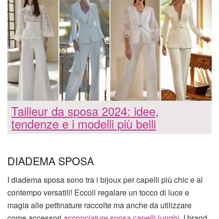
Tailleur da sposa 2024: idee,
tendenze e i modelli più belli
DIADEMA SPOSA
I diadema sposa sono tra i bijoux per capelli più chic e al
contempo versatili! Eccoli regalare un tocco di luce e
magia alle pettinature raccolte ma anche da utilizzare
come accessori
acconciature sposa capelli lunghi
. I brand