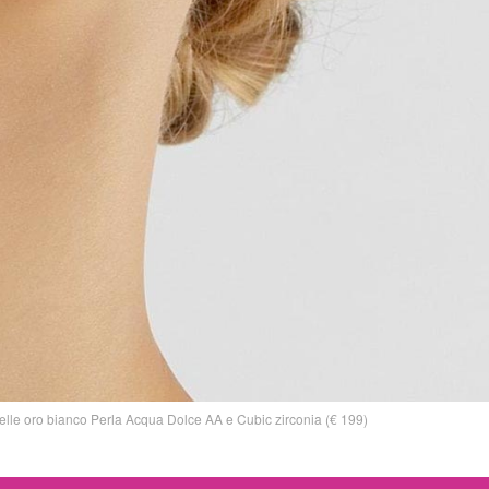
elle oro bianco Perla Acqua Dolce AA e Cubic zirconia (€ 199)