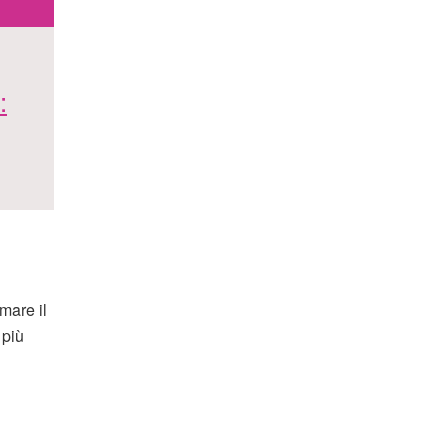
:
mare il
più