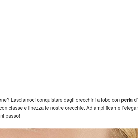
ione? Lasciamoci conquistare dagli orecchini a lobo con
perla
d
on classe e finezza le nostre orecchie. Ad amplificarne l’elegan
gni passo!