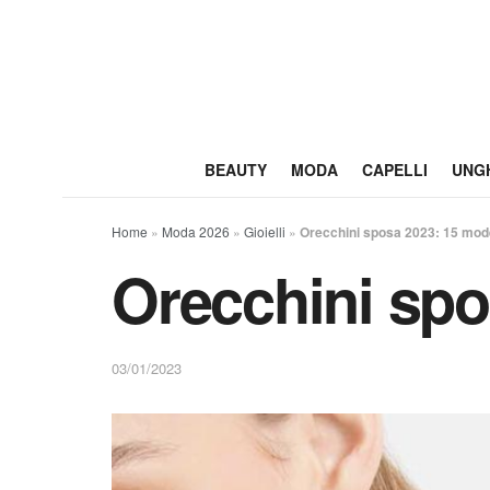
BEAUTY
MODA
CAPELLI
UNG
Home
»
Moda 2026
»
Gioielli
»
Orecchini sposa 2023: 15 model
Orecchini spos
03/01/2023