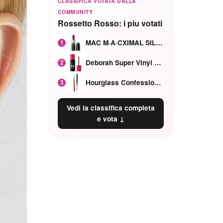
CLASSIFICA VOTATA DALLA
COMMUNITY
Rossetto Rosso: i piu votati
MAC M·A·CXIMAL SILKY MATTE Red Rock mat
1
Deborah Super Vinyl Shake Rosa Ciliegia
2
Hourglass Confession Ricaricabile Ultra Preciso Ad Alta Intensità Secretly Classic Red
3
Vedi la classifica completa
e vota ↓