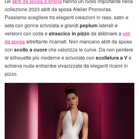
Gli
abiti da sposa a sirena
hanno un ruolo importante nella
collezione 2023 abiti da sposa Atelier Pronovias.
Possiamo scegliere tra eleganti creazioni in raso, satin e
seta con gonna scivolata e grandi
peplum
laterali e
versioni con coda e
strascico in pizzo
da abbinare a
veli
da sposa
altrettanto ricamati. Non mancano abiti da sposa
con
scollo a cuore
che valorizza le curve. Da non perdere
le silhouette più moderne e scivolate con
scollatura a V
e
schiena nuda entrambe vivacizzate da eleganti ricami in
pizzo.