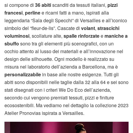
si compone di
36 abiti
scanditi da tessuti italiani,
pizzi
francesi
,
perline
e ricami fatti a mano, ispirati alla
leggendaria “Sala degli Specchi” di Versailles e all’iconico
simbolo del “fleur-de-lis”. Cascate di
volant
,
strascichi
voluminosi
, scollature alte,
spalle rinforzate
e
maniche a
sbuffo
sono tra gli elementi più scenografici, con un
occhio attento al lusso dei materiali e all’innovazione nel
design delle silhouette. Ogni modello è realizzato su
misura nel laboratorio dell’azienda a Barcellona, ma è
personalizzabile
in base alle nostre esigenze. Tutti gli
abiti sono disponibili nelle taglie dalla 32 alla 64 e sei sono
stati disegnati con i criteri We Do Eco dell’azienda,
secondo cui vengono premiati tessuti, pizzi e finiture
ecosostenibili. Ma vediamo nel dettaglio la collezione 2023
Atelier Pronovias ispirata a Versailles.