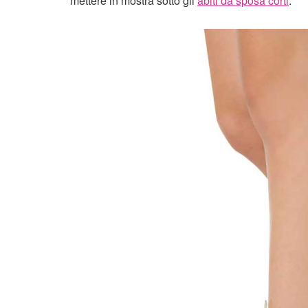
mettere in mostra sotto gli
abiti da sposa corti
.