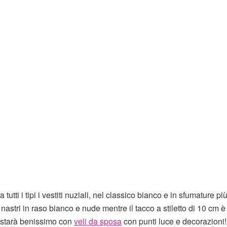
utti i tipi i vestiti nuziali, nel classico bianco e in sfumature pi
i nastri in raso bianco e nude mentre il tacco a stiletto di 10 cm è
 starà benissimo con
veli da sposa
con punti luce e decorazioni!