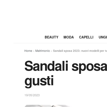
BEAUTY
MODA
CAPELLI
UNG
Home
»
Matrimonio
»
Sandali sposa 2023: nuovi modelli per tut
Sandali sposa 
gusti
19/05/2023