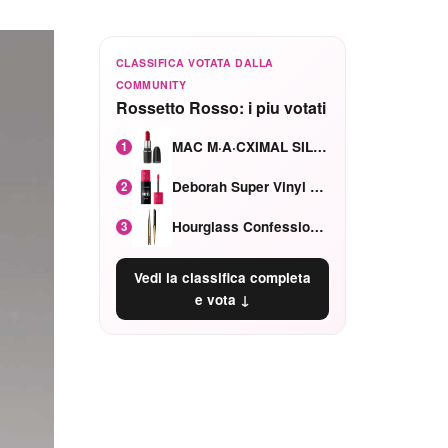
CLASSIFICA VOTATA DALLA
COMMUNITY
Rossetto Rosso: i piu votati
MAC M·A·CXIMAL SILKY MATTE Red Rock mat
1
Deborah Super Vinyl Shake Rosa Ciliegia
2
Hourglass Confession Ricaricabile Ultra Preciso Ad Alta Intensità Secretly Classic Red
3
Vedi la classifica completa
e vota ↓