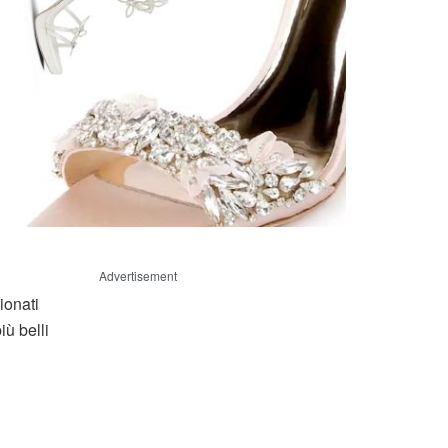
Advertisement
ionati
ù belli