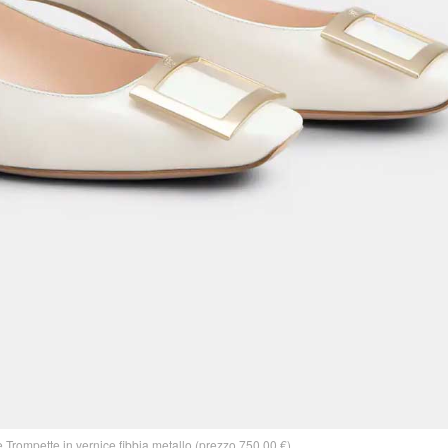
rompette in vernice fibbia metallo (prezzo 750,00 €)