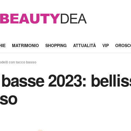
HIE
MATRIMONIO
SHOPPING
ATTUALITÀ
VIP
OROSC
delli con tacco basso
basse 2023: bellis
sso