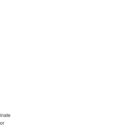
finate
or