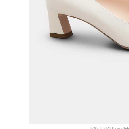
ROGER VIVIER decollete T