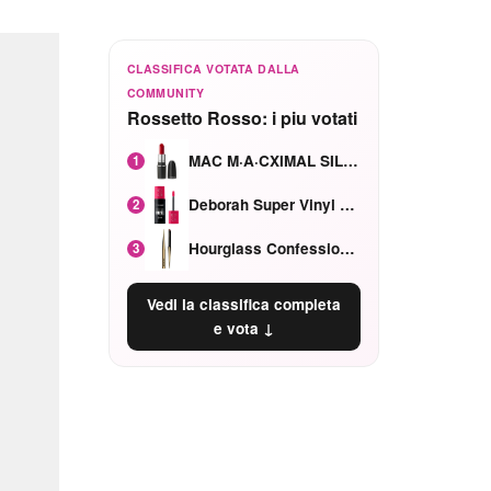
CLASSIFICA VOTATA DALLA
COMMUNITY
Rossetto Rosso: i piu votati
MAC M·A·CXIMAL SILKY MATTE Red Rock mat
1
Deborah Super Vinyl Shake Rosa Ciliegia
2
Hourglass Confession Ricaricabile Ultra Preciso Ad Alta Intensità Secretly Classic Red
3
Vedi la classifica completa
e vota ↓