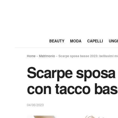
BEAUTY
MODA
CAPELLI
UNG
Home
»
Matrimonio
»
Scarpe sposa basse 2023: bellissimi mo
Scarpe sposa 
con tacco ba
04/06/2023