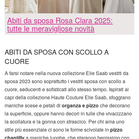
Abiti da sposa Rosa Clara 2025:
tutte le meravigliose novità
ABITI DA SPOSA CON SCOLLO A
CUORE
A farsi notare nella nuova collezione Elie Saab vestiti da
sposa 2023 sono soprattutto i vestiti sposa con scollo a
cuore, seducenti e sofisticati allo stesso tempo. Ispirati ai
capi della collezione Haute Couture Elie Saab, sfoggiano
maniche scese e petali di
organza e pizzo
che decorano
la superficie, oppure hanno decori in tulle che vivacizzano
la scollatura e la gonna con strascico. Per chi ama uno
stile più essenziale ci sono le forme scivolate in
pizzo
chantilly
a maniche lunghe, che staranno benissimo con