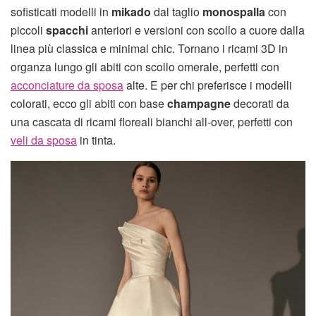
sofisticati modelli in
mikado
dal taglio
monospalla
con
piccoli
spacchi
anteriori e versioni con scollo a cuore dalla
linea più classica e minimal chic. Tornano i ricami 3D in
organza lungo gli abiti con scollo omerale, perfetti con
acconciature da sposa
alte. E per chi preferisce i modelli
colorati, ecco gli abiti con base
champagne
decorati da
una cascata di ricami floreali bianchi all-over, perfetti con
veli da sposa
in tinta.