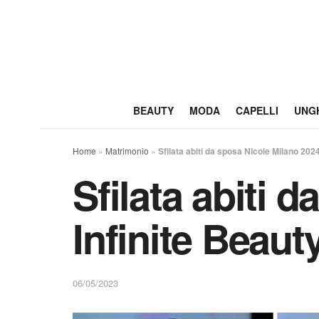
BEAUTY
MODA
CAPELLI
UNG
Home
»
Matrimonio
»
Sfilata abiti da sposa Nicole Milano 2024
Sfilata abiti 
Infinite Beaut
06/05/2023