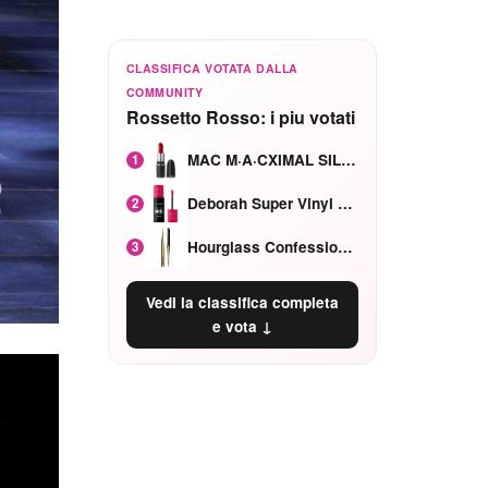
CLASSIFICA VOTATA DALLA
COMMUNITY
Rossetto Rosso: i piu votati
MAC M·A·CXIMAL SILKY MATTE Red Rock mat
1
Deborah Super Vinyl Shake Rosa Ciliegia
2
Hourglass Confession Ricaricabile Ultra Preciso Ad Alta Intensità Secretly Classic Red
3
Vedi la classifica completa
e vota ↓