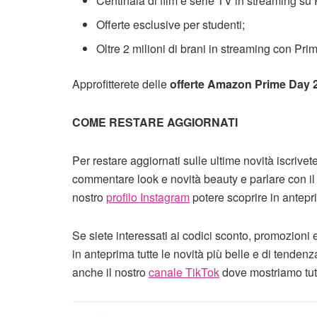
Centinaia di film e serie TV in streaming su
Offerte esclusive per studenti;
Oltre 2 milioni di brani in streaming con Pri
Approfitterete delle
offerte Amazon Prime Day 
COME RESTARE AGGIORNATI
Per restare aggiornati sulle ultime novità iscrivet
commentare look e novità beauty e parlare con il
nostro
profilo Instagram
potere scoprire in antepr
Se siete interessati ai codici sconto, promozioni 
in anteprima tutte le novità più belle e di tendenz
anche il nostro
canale TikTok
dove mostriamo tutor