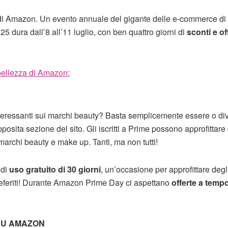
e di Amazon. Un evento annuale del gigante delle e-commerce di 
5 dura dall’8 all’11 luglio, con ben quattro giorni di
sconti e of
bellezza di Amazon
;
interessanti sui marchi beauty? Basta semplicemente essere o di
osita sezione del sito. Gli iscritti a Prime possono approfittare 
marchi beauty e make up. Tanti, ma non tutti!
 di
uso gratuito di 30 giorni
, un’occasione per approfittare degl
 preferiti! Durante Amazon Prime Day ci aspettano
offerte a temp
SU AMAZON