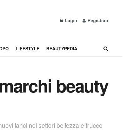
Login
Registrati
OPO
LIFESTYLE
BEAUTYPEDIA
 marchi beauty
uovi lanci nei settori bellezza e trucco