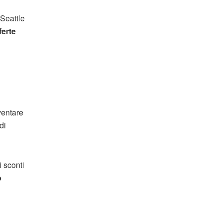
Seattle
ferte
ventare
di
i sconti
o