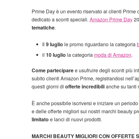
Prime Day è un evento riservato ai clienti Prim
dedicato a sconti speciali.
Amazon Prime Day
202
tematiche
.
Il
9 luglio
le promo riguardano la categoria
il
10 luglio
la categoria
moda di Amazon
.
Come partecipare
e usufruire degli sconti più 
subito clienti Amazon Prime, registrandosi nell’app
questi giorni di
offerte incredibili
anche su tanti 
È anche possibile iscriversi e iniziare un periodo
e delle offerte migliori sui nostri marchi beauty
limitato
e lanci di nuovi prodotti.
MARCHI BEAUTY MIGLIORI CON OFFERTE 