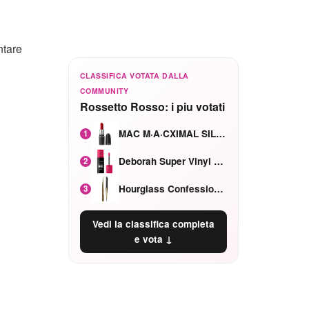
ntare
CLASSIFICA VOTATA DALLA
COMMUNITY
Rossetto Rosso: i piu votati
MAC M·A·CXIMAL SILKY MATTE Red Rock mat
1
Deborah Super Vinyl Shake Rosa Ciliegia
2
Hourglass Confession Ricaricabile Ultra Preciso Ad Alta Intensità Secretly Classic Red
3
Vedi la classifica completa
e vota ↓