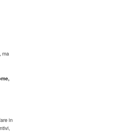
, ma
ôme,
are in
tivi,