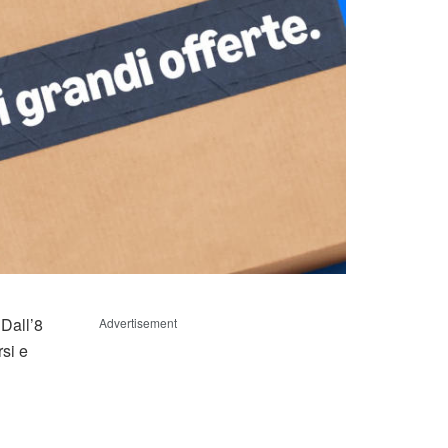
Dall’8
Advertisement
rsi e