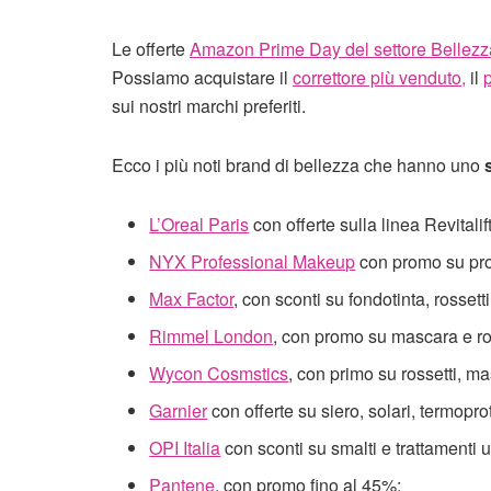
Le offerte
Amazon Prime Day del settore Bellezz
Possiamo acquistare il
correttore più venduto,
il
p
sui nostri marchi preferiti.
Ecco i più noti brand di bellezza che hanno uno
s
L’Oreal Paris
con offerte sulla linea Revitalif
NYX Professional Makeup
con promo su prod
Max Factor
, con sconti su fondotinta, rosset
Rimmel London
, con promo su mascara e ros
Wycon Cosmstics
, con primo su rossetti, ma
Garnier
con offerte su siero, solari, termoprot
OPI Italia
con sconti su smalti e trattamenti 
Pantene
, con promo fino al 45%;