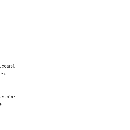
?
uccarsi,
. Sul
coprire
e