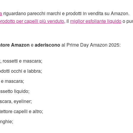
a
riguardano parecchi marchi e prodotti in vendita su Amazon.
rodotto per capelli più venduto
, il
miglior esfoliante liquido
o pu
tore Amazon
e
aderiscono
al Prime Day Amazon 2025:
t, rossetti e mascara;
otti occhi e labbra;
ti e mascara;
setto liquido;
scara, eyeliner;
ettore capelli e altro;
unghie;