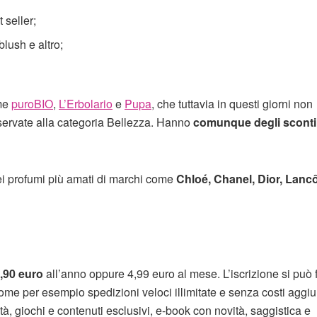
 seller;
blush e altro;
ome
puroBIO
,
L’Erbolario
e
Pupa
, che tuttavia in questi giorni non
servate alla categoria Bellezza. Hanno
comunque degli sconti
dei profumi più amati di marchi come
Chloé, Chanel, Dior, Lanc
,90 euro
all’anno oppure 4,99 euro al mese. L’iscrizione si può f
me per esempio spedizioni veloci illimitate e senza costi aggiun
à, giochi e contenuti esclusivi, e-book con novità, saggistica e