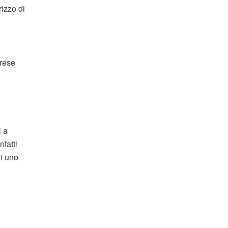
rizzo di
rese
i a
nfatti
di uno