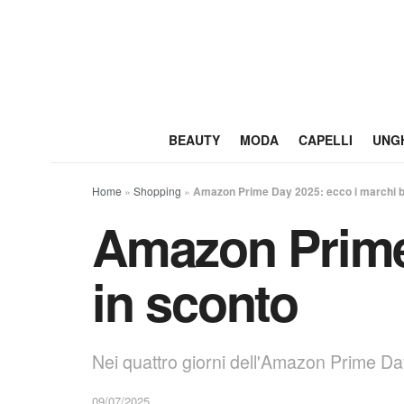
BEAUTY
MODA
CAPELLI
UNG
Home
»
Shopping
»
Amazon Prime Day 2025: ecco i marchi b
Amazon Prime 
in sconto
Nei quattro giorni dell'Amazon Prime Day 
09/07/2025