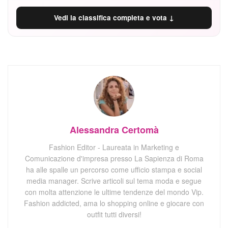
Vedi la classifica completa e vota ↓
Alessandra Certomà
Fashion Editor - Laureata in Marketing e
Comunicazione d'impresa presso La Sapienza di Roma
ha alle spalle un percorso come ufficio stampa e social
media manager. Scrive articoli sul tema moda e segue
con molta attenzione le ultime tendenze del mondo Vip.
Fashion addicted, ama lo shopping online e giocare con
outfit tutti diversi!