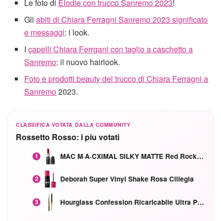
Le foto di
Elodie con trucco Sanremo 2023
!
Gli
abiti di Chiara Ferragni Sanremo 2023 significato
e messaggi
: i look.
I
capelli Chiara Ferrgani con taglio a caschetto a
Sanremo
: il nuovo hairlook.
Foto e prodotti beauty del trucco di Chiara Ferragni a
Sanremo
2023.
CLASSIFICA VOTATA DALLA COMMUNITY
Rossetto Rosso: i piu votati
MAC M·A·CXIMAL SILKY MATTE Red Rock mat
1
Deborah Super Vinyl Shake Rosa Ciliegia
2
Hourglass Confession Ricaricabile Ultra Preciso Ad Alta Intensità Secretly Classic Red
3