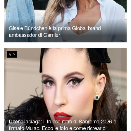
Gisele Bündchen è la prima Global brand
ambassador di Garnier
VIP
Ditonellapiaga: il trucco retrò di Sanremo 2026 è
firmato Mulac. Ecco le foto e come ricrearlo!