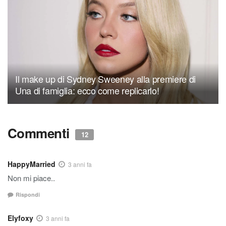
Il make up di Sydney Sweeney alla premiere di
Una di famiglia: ecco come replicarlo!
Commenti
12
HappyMarried
3 anni fa
Non mi piace..
Rispondi
Elyfoxy
3 anni fa