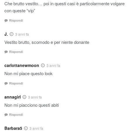
Che brutto vestito… poi in questi casi è particolarmente volgare
con queste “vip”
Rispondi
J.
3 anni fa
Vestito brutto, scomodo e per niente donante
Rispondi
carlottanewmoon
3 anni fa
Non mi piace questo look
Rispondi
annagirl
3 anni fa
Non mi piacciono questi abiti
Rispondi
Barbara5
3 anni fa