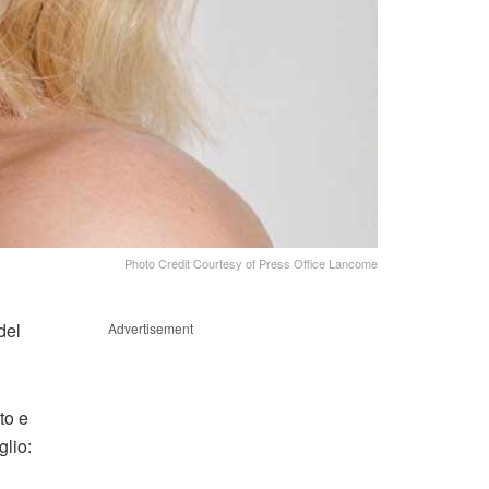
Photo Credit Courtesy of Press Office Lancome
del
Advertisement
to e
glio: