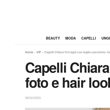
BEAUTY
MODA
CAPELLI
UNG
Home
»
VIP
»
Capelli Chiara Ferragni con taglio caschetto: f
Capelli Chiara
foto e hair l
08/02/2023