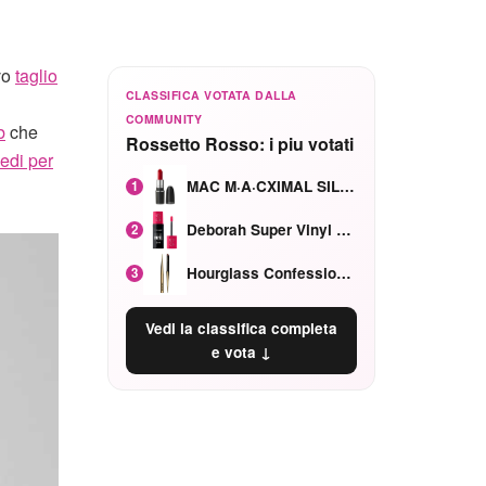
vo
taglio
CLASSIFICA VOTATA DALLA
COMMUNITY
b
che
Rossetto Rosso: i piu votati
medi per
MAC M·A·CXIMAL SILKY MATTE Red Rock mat
1
Deborah Super Vinyl Shake Rosa Ciliegia
2
Hourglass Confession Ricaricabile Ultra Preciso Ad Alta Intensità Secretly Classic Red
3
Vedi la classifica completa
e vota ↓