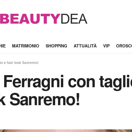
HIE
MATRIMONIO
SHOPPING
ATTUALITÀ
VIP
OROSC
oto e hair look Sanremo!
 Ferragni con tagl
ook Sanremo!