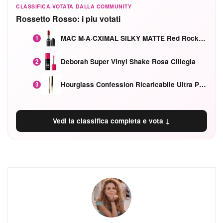
CLASSIFICA VOTATA DALLA COMMUNITY
Rossetto Rosso: i piu votati
MAC M·A·CXIMAL SILKY MATTE Red Rock mat
1
Deborah Super Vinyl Shake Rosa Ciliegia
2
Hourglass Confession Ricaricabile Ultra Preciso Ad Alta Intensità Secretly Classic Red
3
Vedi la classifica completa e vota ↓