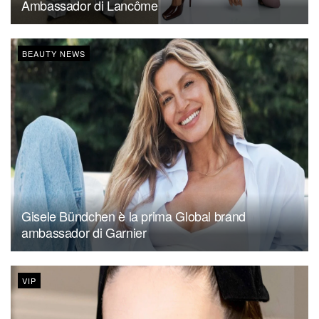
Ambassador di Lancôme
BEAUTY NEWS
Gisele Bündchen è la prima Global brand
ambassador di Garnier
VIP