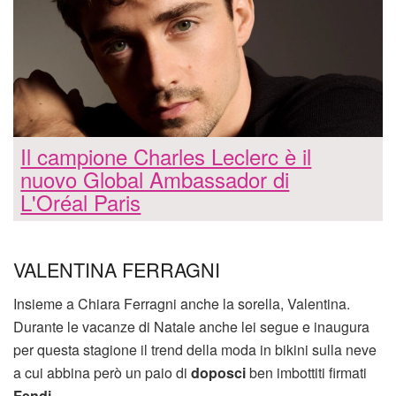
Il campione Charles Leclerc è il
nuovo Global Ambassador di
L'Oréal Paris
VALENTINA FERRAGNI
Insieme a Chiara Ferragni anche la sorella, Valentina.
Durante le vacanze di Natale anche lei segue e inaugura
per questa stagione il trend della moda in bikini sulla neve
a cui abbina però un paio di
doposci
ben imbottiti firmati
Fendi
.