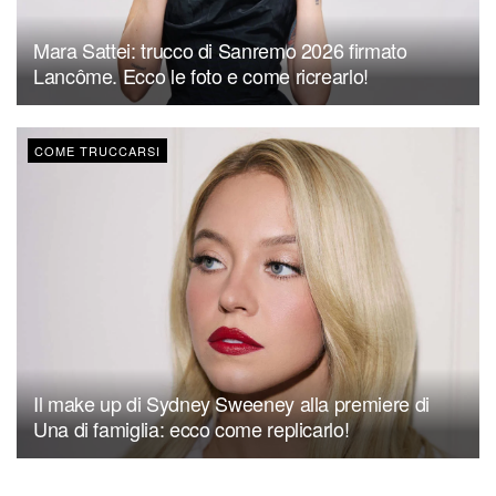
Mara Sattei: trucco di Sanremo 2026 firmato
Lancôme. Ecco le foto e come ricrearlo!
COME TRUCCARSI
Il make up di Sydney Sweeney alla premiere di
Una di famiglia: ecco come replicarlo!