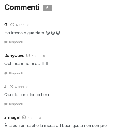
Commenti
6
G.
4 anni fa
Ho freddo a guardare 😂😂😂
Rispondi
Danywave
4 anni fa
Ooh,mamma mia…🤦🏻‍♀️
Rispondi
J.
4 anni fa
Queste non stanno bene!
Rispondi
annagirl
4 anni fa
È la conferma che la moda e il buon gusto non sempre