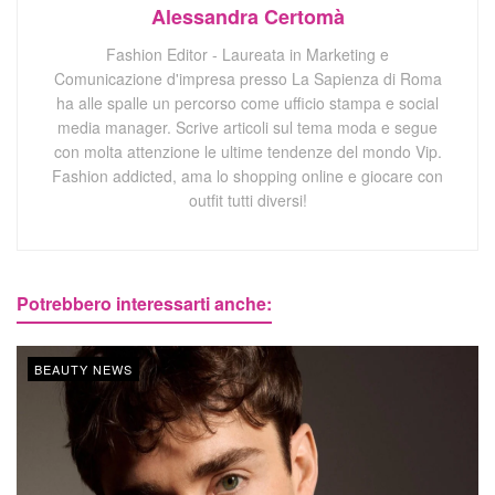
Alessandra Certomà
Fashion Editor - Laureata in Marketing e
Comunicazione d'impresa presso La Sapienza di Roma
ha alle spalle un percorso come ufficio stampa e social
media manager. Scrive articoli sul tema moda e segue
con molta attenzione le ultime tendenze del mondo Vip.
Fashion addicted, ama lo shopping online e giocare con
outfit tutti diversi!
Potrebbero interessarti anche:
BEAUTY NEWS