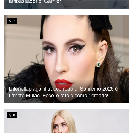
ambassador di Garnier
VIP
Ditonellapiaga: il trucco retrò di Sanremo 2026 è
firmato Mulac. Ecco le foto e come ricrearlo!
VIP