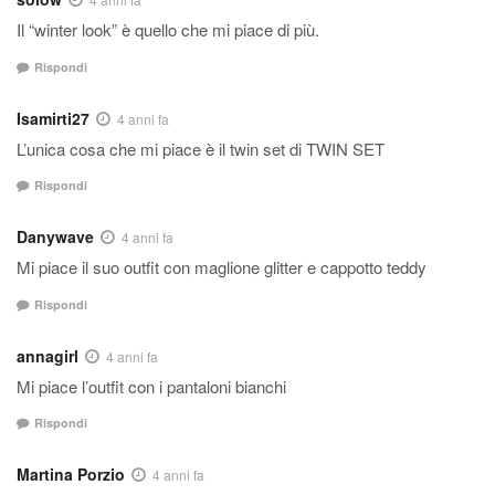
Il “winter look” è quello che mi piace di più.
Rispondi
Isamirti27
4 anni fa
L’unica cosa che mi piace è il twin set di TWIN SET
Rispondi
Danywave
4 anni fa
Mi piace il suo outfit con maglione glitter e cappotto teddy
Rispondi
annagirl
4 anni fa
Mi piace l’outfit con i pantaloni bianchi
Rispondi
Martina Porzio
4 anni fa