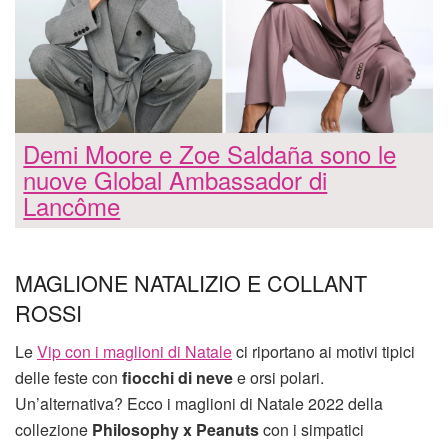
Demi Moore e Zoe Saldaña sono le
nuove Global Ambassador di
Lancôme
MAGLIONE NATALIZIO E COLLANT
ROSSI
Le
Vip con i maglioni di Natale
ci riportano ai motivi tipici
delle feste con
fiocchi di neve
e orsi polari.
Un’alternativa? Ecco i maglioni di Natale 2022 della
collezione
Philosophy x Peanuts
con i simpatici