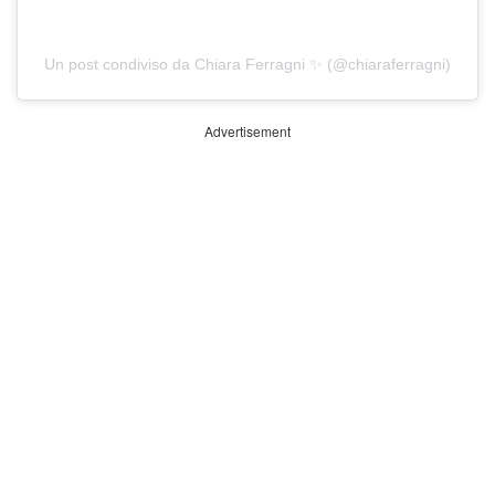
Un post condiviso da Chiara Ferragni ✨ (@chiaraferragni)
Advertisement