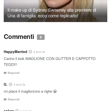
Il make up di Sydney Sweeney alla premiere di
Una di famiglia: ecco come replicarlo!
Commenti
8
HappyMarried
4 anni fa
Carino il look MAGLIONE CON GLITTER E CAPPOTTO
TEDDY!
Rispondi
G.
4 anni fa
mi piace il maglioncino a righe 😀
Rispondi
solow
4 anni fa