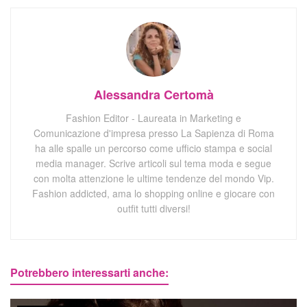
Alessandra Certomà
Fashion Editor - Laureata in Marketing e
Comunicazione d'impresa presso La Sapienza di Roma
ha alle spalle un percorso come ufficio stampa e social
media manager. Scrive articoli sul tema moda e segue
con molta attenzione le ultime tendenze del mondo Vip.
Fashion addicted, ama lo shopping online e giocare con
outfit tutti diversi!
Potrebbero interessarti anche: