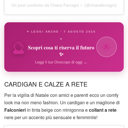
Un post condiviso da Chiara Ferragni ✨ (@chiaraferragni)
✦ LEGGI ANCHE · 7 AGOSTO 2026
🔮
✦
🌟
Scopri cosa ti riserva il futuro
✨
Leggi il tuo Oroscopo di oggi →
CARDIGAN E CALZE A RETE
Per la vigilia di Natale con amici e parenti ecco un comfy
look ma non meno fashion. Un cardigan e un maglione di
Falconieri
in tinta beige con minigonna e
collant a rete
nere per un accento più sensuale e femminile!