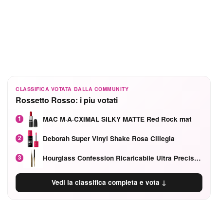
CLASSIFICA VOTATA DALLA COMMUNITY
Rossetto Rosso: i piu votati
MAC M·A·CXIMAL SILKY MATTE Red Rock mat
1
Deborah Super Vinyl Shake Rosa Ciliegia
2
Hourglass Confession Ricaricabile Ultra Preciso Ad Alta Intensità Secretly Classic Red
3
Vedi la classifica completa e vota ↓