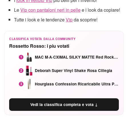
I
look in velluto Vip
più belli per l’inverno!
Le
Vip con pantaloni neri in pelle
e i look da copiare!
Tutte i look e le tendenze
Vip
da scoprire!
CLASSIFICA VOTATA DALLA COMMUNITY
Rossetto Rosso: i piu votati
MAC M·A·CXIMAL SILKY MATTE Red Rock mat
1
Deborah Super Vinyl Shake Rosa Ciliegia
2
Hourglass Confession Ricaricabile Ultra Preciso Ad Alta Intensità Secretly Classic Red
3
Vedi la classifica completa e vota ↓