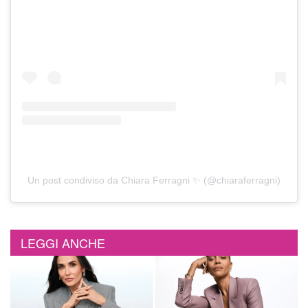
Un post condiviso da Chiara Ferragni ✨ (@chiaraferragni)
LEGGI ANCHE