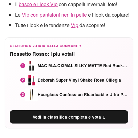
Il
basco e i look Vip
con cappelli invernali, foto!
Le
Vip con pantaloni neri in pelle
e i look da copiare!
Tutte i look e le tendenze
Vip
da scoprire!
CLASSIFICA VOTATA DALLA COMMUNITY
Rossetto Rosso: i piu votati
MAC M·A·CXIMAL SILKY MATTE Red Rock mat
1
Deborah Super Vinyl Shake Rosa Ciliegia
2
Hourglass Confession Ricaricabile Ultra Preciso Ad Alta Intensità Secretly Classic Red
3
Vedi la classifica completa e vota ↓