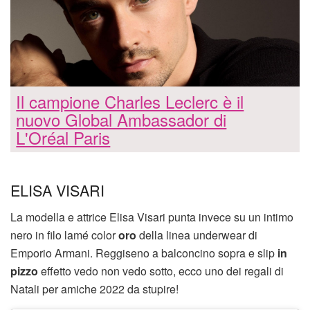
Il campione Charles Leclerc è il
nuovo Global Ambassador di
L'Oréal Paris
ELISA VISARI
La modella e attrice Elisa Visari punta invece su un intimo
nero in filo lamé color
oro
della linea underwear di
Emporio Armani. Reggiseno a balconcino sopra e slip
in
pizzo
effetto vedo non vedo sotto, ecco uno dei regali di
Natali per amiche 2022 da stupire!