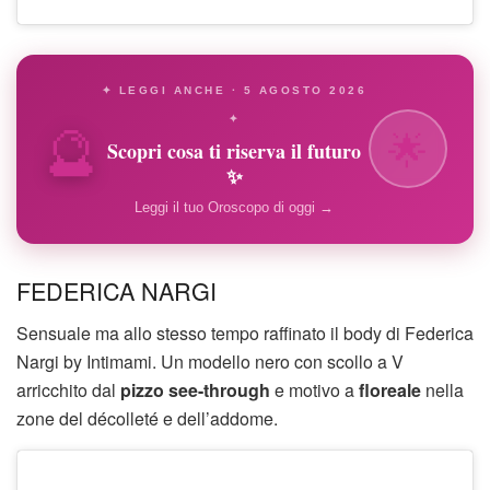
✦ LEGGI ANCHE · 5 AGOSTO 2026
🔮
✦
🌟
Scopri cosa ti riserva il futuro
✨
Leggi il tuo Oroscopo di oggi →
FEDERICA NARGI
Sensuale ma allo stesso tempo raffinato il body di Federica
Nargi by Intimami. Un modello nero con scollo a V
arricchito dal
pizzo see-through
e motivo a
floreale
nella
zone del décolleté e dell’addome.