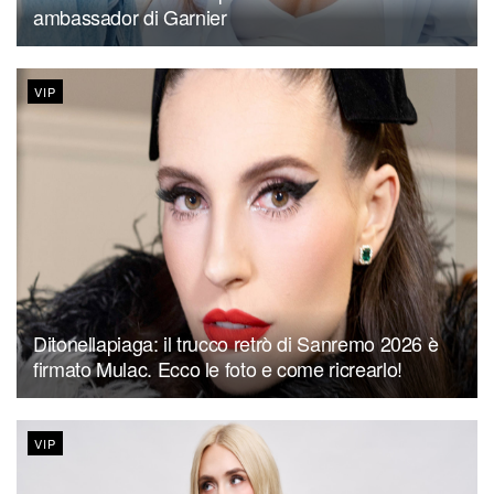
ambassador di Garnier
VIP
Ditonellapiaga: il trucco retrò di Sanremo 2026 è
firmato Mulac. Ecco le foto e come ricrearlo!
VIP