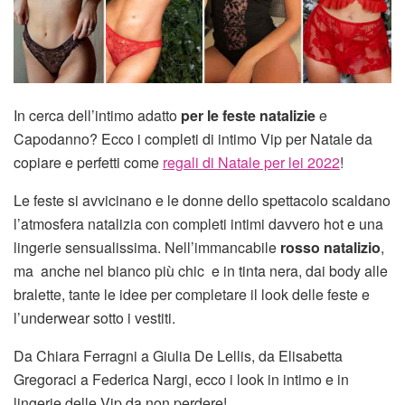
In cerca dell’intimo adatto
per le feste natalizie
e
Capodanno? Ecco i completi di intimo Vip per Natale da
copiare e perfetti come
regali di Natale per lei 2022
!
Le feste si avvicinano e le donne dello spettacolo scaldano
l’atmosfera natalizia con completi intimi davvero hot e una
lingerie sensualissima. Nell’immancabile
rosso natalizio
,
ma anche nel bianco più chic e in tinta nera, dai body alle
bralette, tante le idee per completare il look delle feste e
l’underwear sotto i vestiti.
Da Chiara Ferragni a Giulia De Lellis, da Elisabetta
Gregoraci a Federica Nargi, ecco i look in intimo e in
lingerie delle Vip da non perdere!