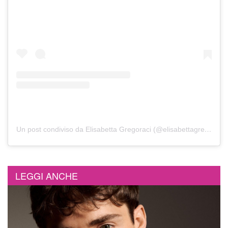
Un post condiviso da Elisabetta Gregoraci (@elisabettagregoracireal)
LEGGI ANCHE