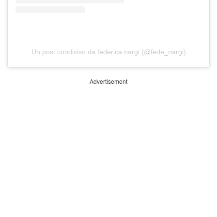
Un post condiviso da federica nargi (@fede_nargi)
Advertisement