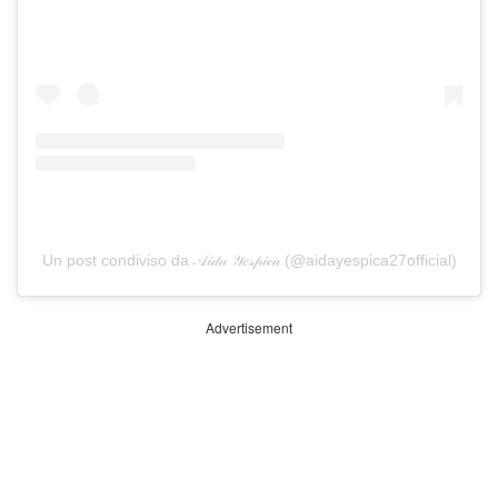
Un post condiviso da 𝒜𝒾𝒹𝒶 𝒴𝑒𝓈𝓅𝒾𝒸𝒶 (@aidayespica27official)
Advertisement