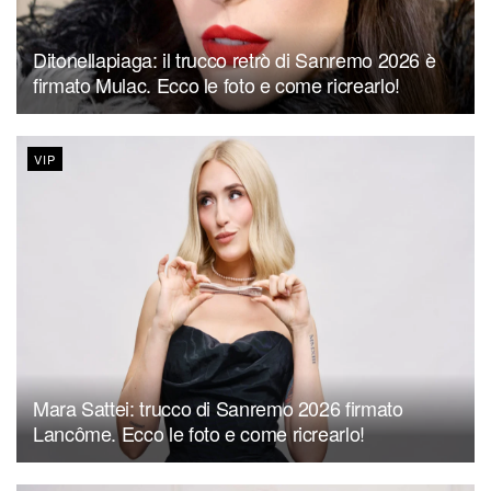
Ditonellapiaga: il trucco retrò di Sanremo 2026 è
firmato Mulac. Ecco le foto e come ricrearlo!
VIP
Mara Sattei: trucco di Sanremo 2026 firmato
Lancôme. Ecco le foto e come ricrearlo!