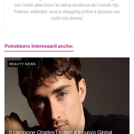
con molta attenzione le ultime tendenze del mondo Vip.
Fashion addicted, ama lo shopping online e giocare con
outfit tutti diversi!
Potrebbero interessarti anche:
BEAUTY NEWS
Il campione Charles Leclerc è il nuovo Global