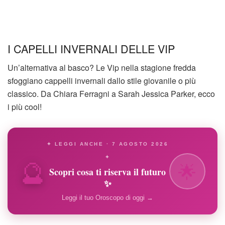
I CAPELLI INVERNALI DELLE VIP
Un’alternativa al basco? Le Vip nella stagione fredda
sfoggiano cappelli invernali dallo stile giovanile o più
classico. Da Chiara Ferragni a Sarah Jessica Parker, ecco
i più cool!
✦ LEGGI ANCHE · 7 AGOSTO 2026
🔮
✦
🌟
Scopri cosa ti riserva il futuro
✨
Leggi il tuo Oroscopo di oggi →