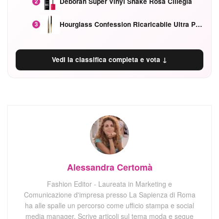
Deborah Super Vinyl Shake Rosa Ciliegia
2
Hourglass Confession Ricaricabile Ultra Preciso Ad Alta Intensità Secretly Classic Red
3
Vedi la classifica completa e vota ↓
Alessandra Certomà
Fashion Editor - Laureata in Marketing e
Comunicazione d'impresa presso La Sapienza di Roma
ha alle spalle un percorso come ufficio stampa e social
media manager. Scrive articoli sul tema moda e segue