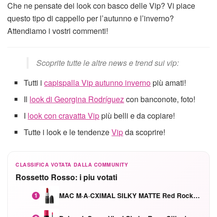
Che ne pensate dei look con basco delle Vip? Vi piace
questo tipo di cappello per l’autunno e l’inverno?
Attendiamo i vostri commenti!
Scoprite tutte le altre news e trend sui vip:
Tutti i
capispalla Vip autunno inverno
più amati!
Il
look di Georgina Rodríguez
con banconote, foto!
I
look con cravatta Vip
più belli e da copiare!
Tutte i look e le tendenze
Vip
da scoprire!
CLASSIFICA VOTATA DALLA COMMUNITY
Rossetto Rosso: i piu votati
MAC M·A·CXIMAL SILKY MATTE Red Rock mat
1