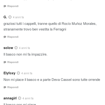
Rispondi
G.
4 anni fa
graziosi tutti i cappelli, tranne quello di Rocío Muñoz Morales,
stranamente trovo ben vestita la Ferragni
Rispondi
solow
4 anni fa
Il basco non mi fa impazzire.
Rispondi
Elyfoxy
4 anni fa
Non mi piace il basco e a parte Deva Cassel sono tutte orrende
Rispondi
annagirl
4 anni fa
Il basco non mi piace