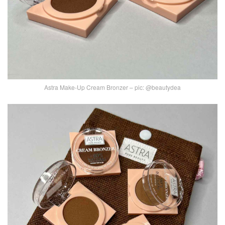
Astra Make-Up Cream Bronzer – pic: @beautydea