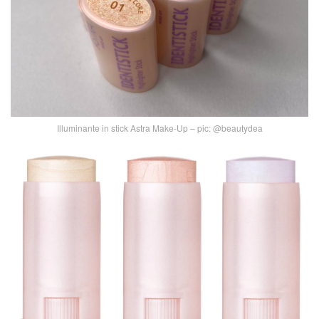
Illuminante in stick Astra Make-Up – pic: @beautydea