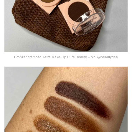
Bronzer cremoso Astra Make-Up Pure Beauty – pic: @beautydea