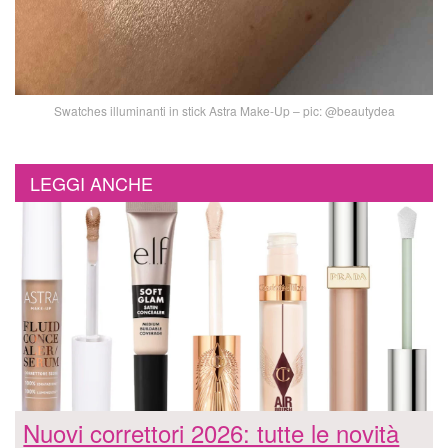
Swatches illuminanti in stick Astra Make-Up – pic: @beautydea
LEGGI ANCHE
Nuovi correttori 2026: tutte le novità