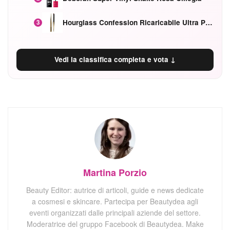
Hourglass Confession Ricaricabile Ultra Preciso Ad Alta Intensità Secretly Classic Red
3
Vedi la classifica completa e vota ↓
Martina Porzio
Beauty Editor: autrice di articoli, guide e news dedicate
a cosmesi e skincare. Partecipa per Beautydea agli
eventi organizzati dalle principali aziende del settore.
Moderatrice del gruppo Facebook di Beautydea. Make