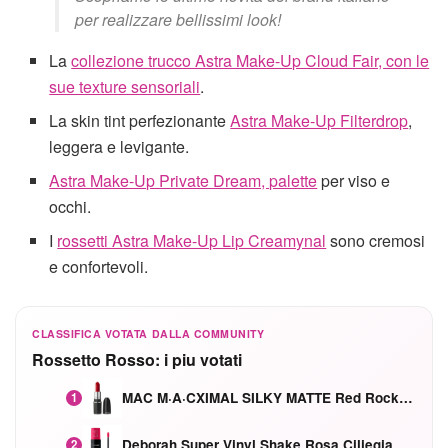
per realizzare bellissimi look!
La
collezione trucco Astra Make-Up Cloud Fair, con le
sue texture sensoriali
.
La skin tint perfezionante
Astra Make-Up Filterdrop
,
leggera e levigante.
Astra Make-Up Private Dream, palette
per viso e
occhi.
I
rossetti Astra Make-Up Lip Creamynal
sono cremosi
e confortevoli.
CLASSIFICA VOTATA DALLA COMMUNITY
Rossetto Rosso: i piu votati
MAC M·A·CXIMAL SILKY MATTE Red Rock mat
1
Deborah Super Vinyl Shake Rosa Ciliegia
2