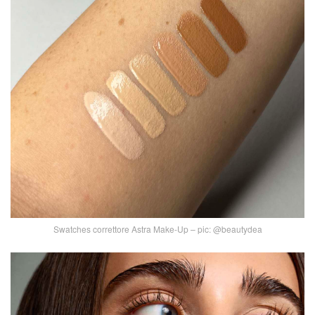
Swatches correttore Astra Make-Up – pic: @beautydea