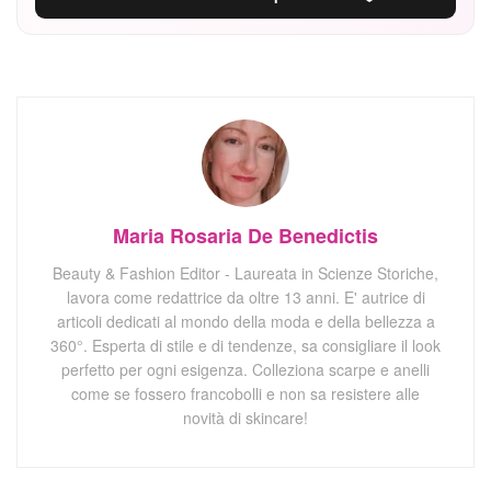
Maria Rosaria De Benedictis
Beauty & Fashion Editor - Laureata in Scienze Storiche,
lavora come redattrice da oltre 13 anni. E' autrice di
articoli dedicati al mondo della moda e della bellezza a
360°. Esperta di stile e di tendenze, sa consigliare il look
perfetto per ogni esigenza. Colleziona scarpe e anelli
come se fossero francobolli e non sa resistere alle
novità di skincare!