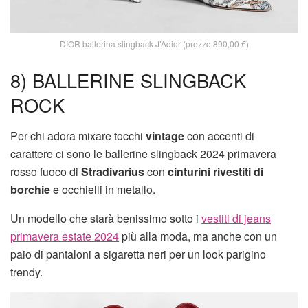
DIOR ballerina slingback J’Adior (prezzo 890,00 €)
8) BALLERINE SLINGBACK
ROCK
Per chi adora mixare tocchi
vintage
con accenti di
carattere ci sono le ballerine slingback 2024 primavera
rosso fuoco di
Stradivarius
con
cinturini rivestiti di
borchie
e occhielli in metallo.
Un modello che starà benissimo sotto i
vestiti di jeans
primavera estate 2024
più alla moda, ma anche con un
paio di pantaloni a sigaretta neri per un look parigino
trendy.