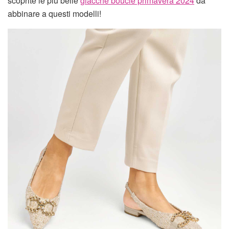
scoprite le più belle
giacche bouclé primavera 2024
da
abbinare a questi modelli!