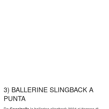
3) BALLERINE SLINGBACK A
PUNTA
Da
Coccinelle
le ballerine slingback 2024 si tingono di