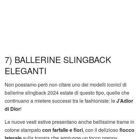
7) BALLERINE SLINGBACK
ELEGANTI
Non possiamo però non citare uno dei modelli iconici di
ballerine slingback 2024 estate di questo tipo, quelle che
continuano a mietere successi tra le fashioniste: le
J’Adior
di Dior
!
Le nuove vesti estive presentano anche bellissime trame in
cotone stampato
con farfalle e fiori
, con il delizioso
fiocco
laterale
sulla tomaia che aggiunge un tocco preppy