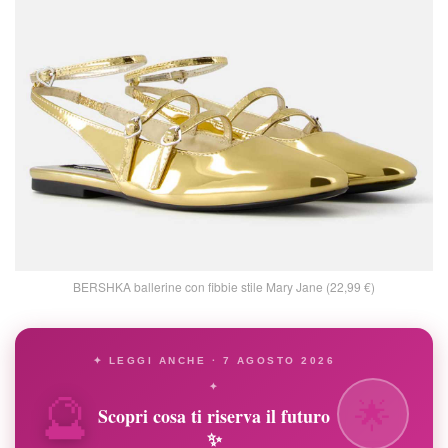
BERSHKA ballerine con fibbie stile Mary Jane (22,99 €)
✦ LEGGI ANCHE · 7 AGOSTO 2026
🔮
✦
🌟
Scopri cosa ti riserva il futuro
✨