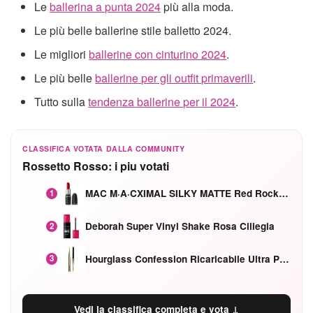
Le
ballerina a punta 2024
più alla moda.
Le più belle ballerine stile balletto 2024.
Le migliori
ballerine con cinturino 2024
.
Le più belle
ballerine per gli outfit primaverili
.
Tutto sulla
tendenza ballerine per il 2024
.
CLASSIFICA VOTATA DALLA COMMUNITY
Rossetto Rosso: i piu votati
MAC M·A·CXIMAL SILKY MATTE Red Rock mat
1
Deborah Super Vinyl Shake Rosa Ciliegia
2
Hourglass Confession Ricaricabile Ultra Preciso Ad Alta Intensità Secretly Classic Red
3
Vedi la classifica completa e vota ↓