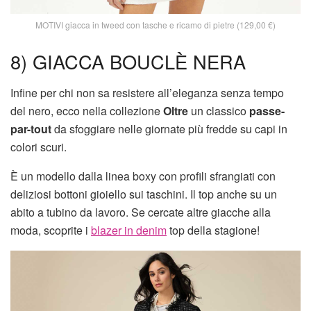
MOTIVI giacca in tweed con tasche e ricamo di pietre (129,00 €)
8) GIACCA BOUCLÈ NERA
Infine per chi non sa resistere all’eleganza senza tempo
del nero, ecco nella collezione
Oltre
un classico
passe-
par-tout
da sfoggiare nelle giornate più fredde su capi in
colori scuri.
È un modello dalla linea boxy con profili sfrangiati con
deliziosi bottoni gioiello sui taschini. Il top anche su un
abito a tubino da lavoro. Se cercate altre giacche alla
moda, scoprite i
blazer in denim
top della stagione!