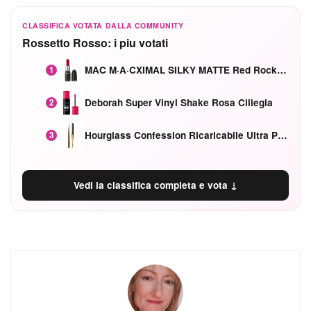
CLASSIFICA VOTATA DALLA COMMUNITY
Rossetto Rosso: i piu votati
MAC M·A·CXIMAL SILKY MATTE Red Rock mat
1
Deborah Super Vinyl Shake Rosa Ciliegia
2
Hourglass Confession Ricaricabile Ultra Preciso Ad Alta Intensità Secretly Classic Red
3
Vedi la classifica completa e vota ↓