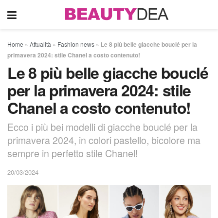
Home
»
Attualità
»
Fashion news
»
Le 8 più belle giacche bouclé per la
primavera 2024: stile Chanel a costo contenuto!
Le 8 più belle giacche bouclé
per la primavera 2024: stile
Chanel a costo contenuto!
Ecco i più bei modelli di giacche bouclé per la
primavera 2024, in colori pastello, bicolore ma
sempre in perfetto stile Chanel!
20/03/2024