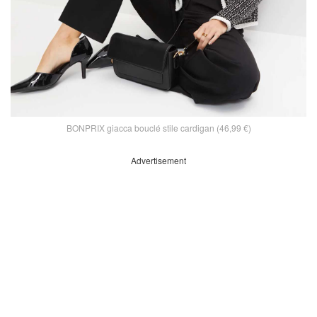
BONPRIX giacca bouclé stile cardigan (46,99 €)
Advertisement