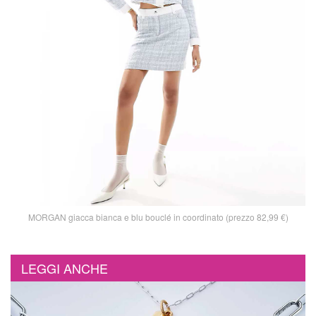
MORGAN giacca bianca e blu bouclé in coordinato (prezzo 82,99 €)
LEGGI ANCHE