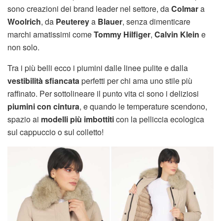
sono creazioni dei brand leader nel settore, da
Colmar
a
Woolrich
, da
Peuterey
a
Blauer
, senza dimenticare
marchi amatissimi come
Tommy Hilfiger
,
Calvin Klein
e
non solo.
Tra i più belli ecco i piumini dalle linee pulite e dalla
vestibilità sfiancata
perfetti per chi ama uno stile più
raffinato. Per sottolineare il punto vita ci sono i deliziosi
piumini con cintura
, e quando le temperature scendono,
spazio ai
modelli più imbottiti
con la pelliccia ecologica
sul cappuccio o sul colletto!