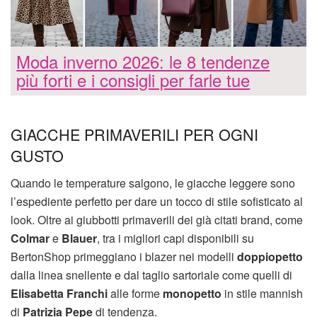
Moda inverno 2026: le 8 tendenze
più forti e i consigli per farle tue
GIACCHE PRIMAVERILI PER OGNI
GUSTO
Quando le temperature salgono, le giacche leggere sono
l’espediente perfetto per dare un tocco di stile sofisticato al
look. Oltre ai giubbotti primaverili dei già citati brand, come
Colmar
e
Blauer
, tra i migliori capi disponibili su
BertonShop primeggiano i blazer nei modelli
doppiopetto
dalla linea snellente e dal taglio sartoriale come quelli di
Elisabetta Franchi
alle forme
monopetto
in stile mannish
di
Patrizia Pepe
di tendenza.