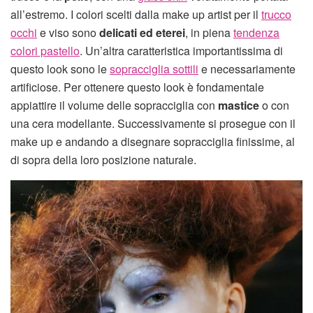
all’estremo. I colori scelti dalla make up artist per il
trucco
occhi
e viso sono
delicati ed eterei
, in piena
tendenza
colori pastello
. Un’altra caratteristica importantissima di
questo look sono le
sopracciglia sottili
e necessariamente
artificiose. Per ottenere questo look è fondamentale
appiattire il volume delle sopracciglia con
mastice
o con
una cera modellante. Successivamente si prosegue con il
make up e andando a disegnare sopracciglia finissime, al
di sopra della loro posizione naturale.