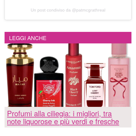
Un post condiviso da @patmcgrathreal
LEGGI ANCHE
Profumi alla ciliegia: i migliori, tra
note liquorose e più verdi e fresche