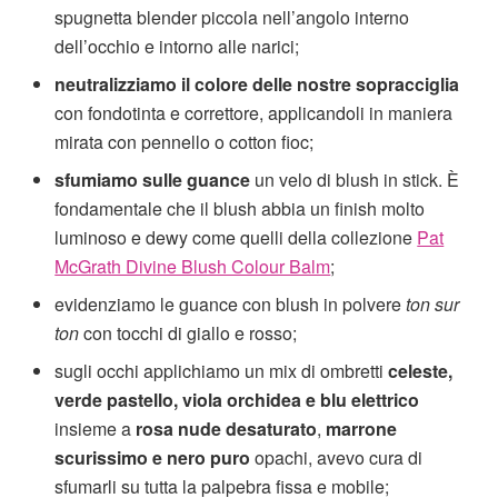
spugnetta blender piccola nell’angolo interno
dell’occhio e intorno alle narici;
neutralizziamo il colore delle nostre sopracciglia
con fondotinta e correttore, applicandoli in maniera
mirata con pennello o cotton fioc;
sfumiamo sulle guance
un velo di blush in stick. È
fondamentale che il blush abbia un finish molto
luminoso e dewy come quelli della collezione
Pat
McGrath Divine Blush Colour Balm
;
evidenziamo le guance con blush in polvere
ton sur
ton
con tocchi di giallo e rosso;
sugli occhi applichiamo un mix di ombretti
celeste,
verde pastello, viola orchidea e blu elettrico
insieme a
rosa nude desaturato
,
marrone
scurissimo e nero puro
opachi, avevo cura di
sfumarli su tutta la palpebra fissa e mobile;