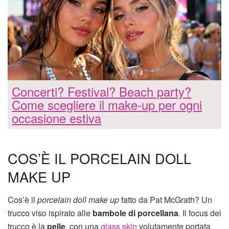
Concerti? Festival? Beach party?
Come scegliere il make-up per ogni
occasione estiva
COS’È IL PORCELAIN DOLL
MAKE UP
Cos’è il
porcelain doll make up
fatto da Pat McGrath? Un
trucco viso ispirato alle
bambole di porcellana
. Il focus del
trucco è la
pelle
, con una
glass skin
volutamente portata