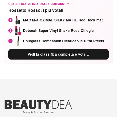
CLASSIFICA VOTATA DALLA COMMUNITY
Rossetto Rosso: i piu votati
MAC M·A·CXIMAL SILKY MATTE Red Rock mat
1
Deborah Super Vinyl Shake Rosa Ciliegia
2
Hourglass Confession Ricaricabile Ultra Preciso Ad Alta Intensità Secretly Classic Red
3
Vedi la classifica completa e vota ↓