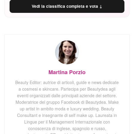
Vedi la classifica completa e vota ↓
Martina Porzio
Beauty Editor: autrice di articoli, guide e news dedicate
a cosmesi e skincare. Partecipa per Beautydea agli
eventi organizzati dalle principali aziende del settore.
Moderatrice del gruppo Facebook di Beautydea. Make
up artist in ambito moda e luxury wedding. Beauty
Consultant e insegnante di self make up. Laureata in
Lingue per il Management Internazionale con
conoscenza di inglese, spagnolo e russo,