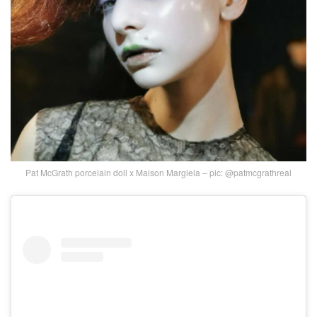
Pat McGrath porcelain doll x Maison Margiela – pic: @patmcgrathreal