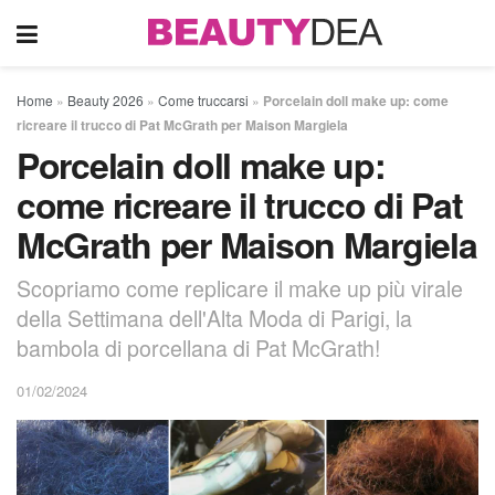
Home
»
Beauty 2026
»
Come truccarsi
»
Porcelain doll make up: come
ricreare il trucco di Pat McGrath per Maison Margiela
Porcelain doll make up:
come ricreare il trucco di Pat
McGrath per Maison Margiela
Scopriamo come replicare il make up più virale
della Settimana dell'Alta Moda di Parigi, la
bambola di porcellana di Pat McGrath!
01/02/2024