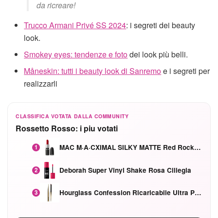
da ricreare!
Trucco Armani Privé SS 2024
: i segreti dei beauty
look.
Smokey eyes: tendenze e foto
dei look più belli.
Måneskin: tutti i beauty look di Sanremo
e i segreti per
realizzarli
CLASSIFICA VOTATA DALLA COMMUNITY
Rossetto Rosso: i piu votati
MAC M·A·CXIMAL SILKY MATTE Red Rock mat
1
Deborah Super Vinyl Shake Rosa Ciliegia
2
Hourglass Confession Ricaricabile Ultra Preciso Ad Alta Intensità Secretly Classic Red
3