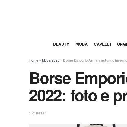
BEAUTY
MODA
CAPELLI
UNG
Home
»
Moda 2026
»
Borse Emporio Armani autunno inverno 
Borse Empori
2022: foto e p
15/10/2021