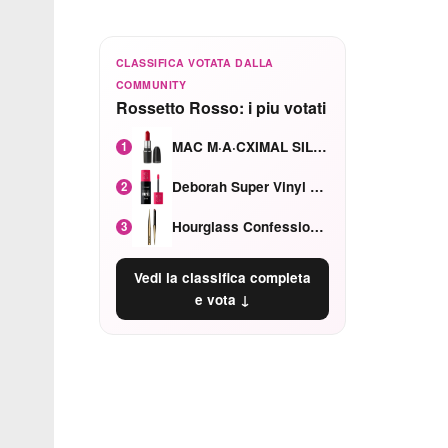
CLASSIFICA VOTATA DALLA
COMMUNITY
Rossetto Rosso: i piu votati
MAC M·A·CXIMAL SILKY MATTE Red Rock mat
1
Deborah Super Vinyl Shake Rosa Ciliegia
2
Hourglass Confession Ricaricabile Ultra Preciso Ad Alta Intensità Secretly Classic Red
3
Vedi la classifica completa
e vota ↓