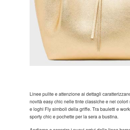
Linee pulite e attenzione ai dettagli caratterizza
novità easy chic nelle tinte classiche e nei colo
e loghi Fly simboli della griffe. Tra bauletti e wo
sporty chic e pochette per la sera a bustina.
Andiamo a scoprire i nuovi arrivi della linea bors