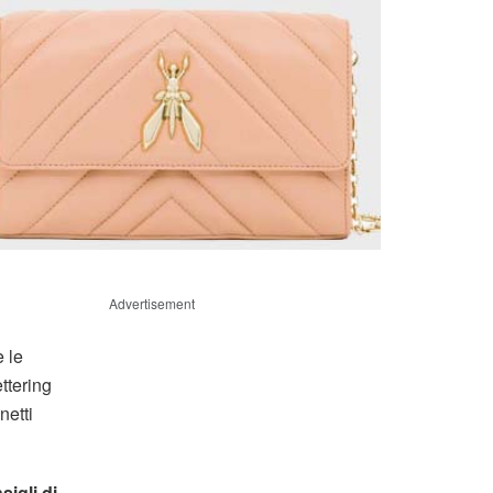
Advertisement
e le
ettering
netti
sigli di