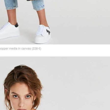
opper media in canvas (228 €)