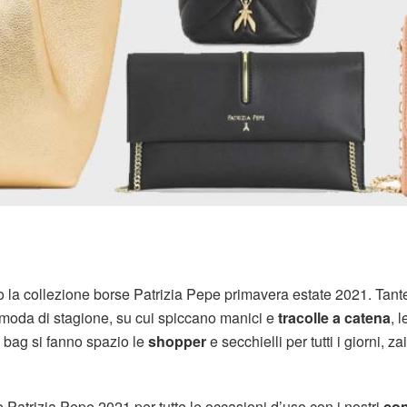
no la collezione borse Patrizia Pepe primavera estate 2021. Tant
ri moda di stagione, su cui spiccano manici e
tracolle a catena
, l
rk bag si fanno spazio le
shopper
e secchielli per tutti i giorni, zai
e Patrizia Pepe 2021 per tutte le occasioni d’uso con i nostri
con