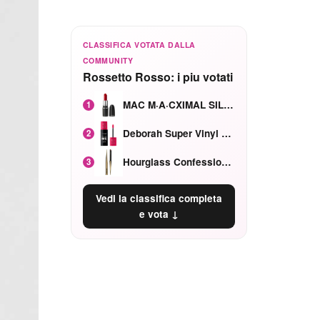
CLASSIFICA VOTATA DALLA
COMMUNITY
Rossetto Rosso: i piu votati
MAC M·A·CXIMAL SILKY MATTE Red Rock mat
1
Deborah Super Vinyl Shake Rosa Ciliegia
2
Hourglass Confession Ricaricabile Ultra Preciso Ad Alta Intensità Secretly Classic Red
3
Vedi la classifica completa
e vota ↓