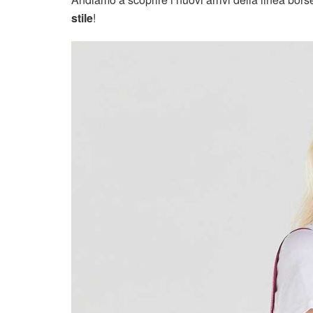
stile
!