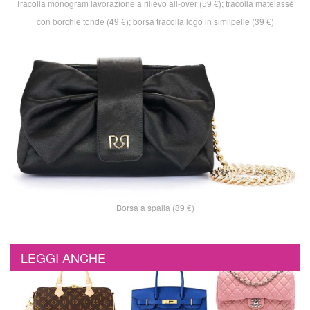
Tracolla monogram lavorazione a rilievo all-over (59 €); tracolla matelassé
con borchie tonde (49 €); borsa tracolla logo in similpelle (39 €)
Borsa a spalla (89 €)
LEGGI ANCHE