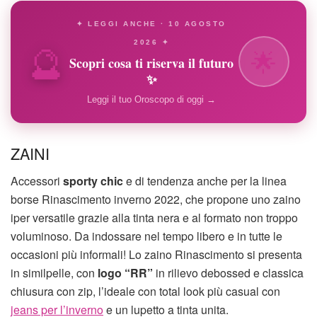
✦ LEGGI ANCHE · 10 AGOSTO
🔮
2026 ✦
🌟
Scopri cosa ti riserva il futuro
✨
Leggi il tuo Oroscopo di oggi →
ZAINI
Accessori
sporty chic
e di tendenza anche per la linea
borse Rinascimento inverno 2022, che propone uno zaino
iper versatile grazie alla tinta nera e al formato non troppo
voluminoso. Da indossare nel tempo libero e in tutte le
occasioni più informali! Lo zaino Rinascimento si presenta
in similpelle, con
logo “RR”
in rilievo debossed e classica
chiusura con zip, l’ideale con total look più casual con
jeans per l’inverno
e un lupetto a tinta unita.