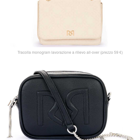
Tracolla monogram lavorazione a rilievo all-over (prezzo 59 €)