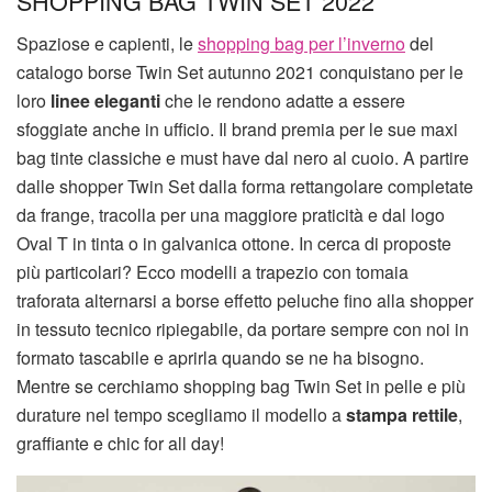
SHOPPING BAG TWIN SET 2022
Spaziose e capienti, le
shopping bag per l’inverno
del
catalogo borse Twin Set autunno 2021 conquistano per le
loro
linee eleganti
che le rendono adatte a essere
sfoggiate anche in ufficio. Il brand premia per le sue maxi
bag tinte classiche e must have dal nero al cuoio. A partire
dalle shopper Twin Set dalla forma rettangolare completate
da frange, tracolla per una maggiore praticità e dal logo
Oval T in tinta o in galvanica ottone. In cerca di proposte
più particolari? Ecco modelli a trapezio con tomaia
traforata alternarsi a borse effetto peluche fino alla shopper
in tessuto tecnico ripiegabile, da portare sempre con noi in
formato tascabile e aprirla quando se ne ha bisogno.
Mentre se cerchiamo shopping bag Twin Set in pelle e più
durature nel tempo scegliamo il modello a
stampa rettile
,
graffiante e chic for all day!