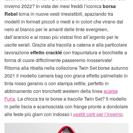
inverno 2022? In vista dei mesi freddi l’iconica
borsa
Rebel
torna in nuove vesti irresistibili, spaziando tra
modelli in formati piccoli o medi e in colori che virano dal
nero al bianco per le amanti delle tinte evergreen,
dall’arancio e al rosso più vistosi fino all’argento per le
uscite serali. Grazie alla tracolla a catena e alla particolare
lavorazione
effetto cracklé
con trapuntatura e borchiette a
forma di cuore difficilmente passeremo inosservate!
Ritorna alla ribalta nella collezione Twin Set borse autunno
2021 il modello camera bag con grana effetto palmellato in
tinta rosso geranio o con stampa rettile, perfetto in
abbinamento con tronchetti western della linea
scarpe
Furla
. La chicca tra le borse a tracolle Twin Set? Il modello
in pelle liscia e scamosciata con frange pronte a dondolare
alle feste più glam con indosso i
vestiti corti per l’inverno
.