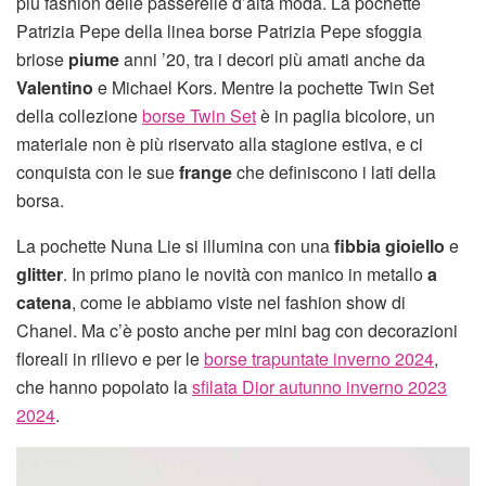
più fashion delle passerelle d’alta moda. La pochette
Patrizia Pepe della linea borse Patrizia Pepe sfoggia
briose
piume
anni ’20, tra i decori più amati anche da
Valentino
e Michael Kors. Mentre la pochette Twin Set
della collezione
borse Twin Set
è in paglia bicolore, un
materiale non è più riservato alla stagione estiva, e ci
conquista con le sue
frange
che definiscono i lati della
borsa.
La pochette Nuna Lie si illumina con una
fibbia gioiello
e
glitter
. In primo piano le novità con manico in metallo
a
catena
, come le abbiamo viste nel fashion show di
Chanel. Ma c’è posto anche per mini bag con decorazioni
floreali in rilievo e per le
borse trapuntate inverno 2024
,
che hanno popolato la
sfilata Dior autunno inverno 2023
2024
.