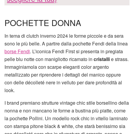
POCHETTE DONNA
In tema di clutch inverno 2024 le forme piccole e da sera
sono le più belle. A partire dalla pochette Fendi della linea
borse Fendi
. L’iconica Fendi First si presenta in pregiata
pelle blu notte con manigliotto ricamato in
cristalli
e strass.
Immaginiamola con scarpe eleganti color argento
metallizzato per riprendere i dettagli del manico oppure
con delle décolleté nere in velluto per dare profondità al
look.
I brand premiano strutture vintage chic stile borsellino della
nonna e non mancano le forme a bustina più piatte, come
la pochette Pollini. Un modello rock chic in vitello laminato
con stampa pitone black & white, che starà benissimo sia
con décolleté nere che in sfumature di argento, panna o