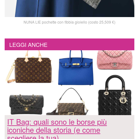
NUNA LIE pochette con fibbia gioiello (costo 25,509 €)
LEGGI ANCHE
IT Bag: quali sono le borse più
iconiche della storia (e come
scegliere la tua)