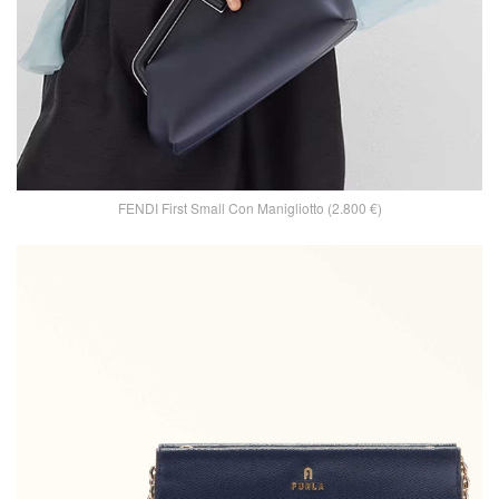
FENDI First Small Con Manigliotto (2.800 €)