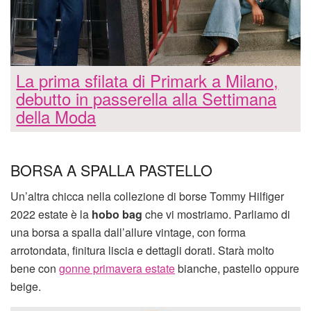
La prima sfilata di Primark a Milano,
debutto in passerella alla Settimana
della Moda
BORSA A SPALLA PASTELLO
Un’altra chicca nella collezione di borse Tommy Hilfiger
2022 estate è la
hobo bag
che vi mostriamo. Parliamo di
una borsa a spalla dall’allure vintage, con forma
arrotondata, finitura liscia e dettagli dorati. Starà molto
bene con
gonne primavera estate
bianche, pastello oppure
beige.