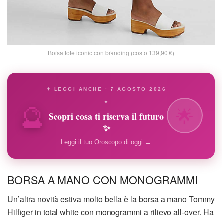
Borsa tote iconic con branding (costo 139,90 €)
✦ LEGGI ANCHE · 7 AGOSTO 2026
🔮
✦
🌟
Scopri cosa ti riserva il futuro
✨
Leggi il tuo Oroscopo di oggi →
BORSA A MANO CON MONOGRAMMI
Un’altra novità estiva molto bella è la borsa a mano Tommy
Hilfiger in total white con monogrammi a rilievo all-over. Ha