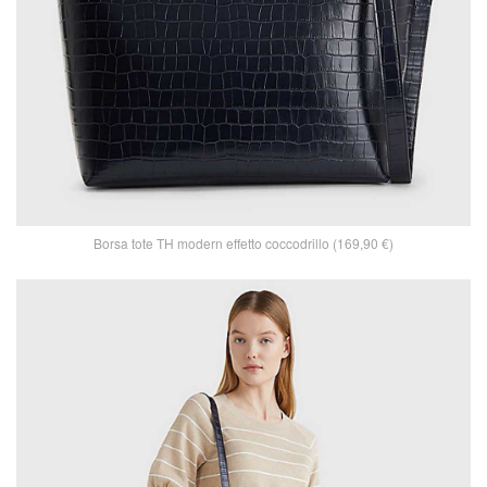
Borsa tote TH modern effetto coccodrillo (169,90 €)