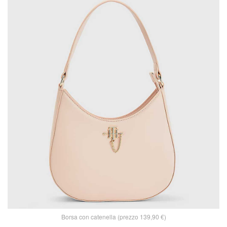
Borsa con catenella (prezzo 139,90 €)