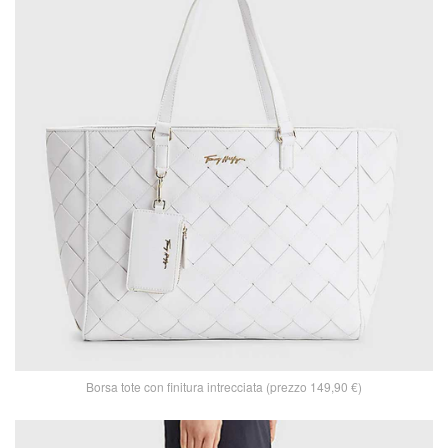
Borsa tote con finitura intrecciata (prezzo 149,90 €)