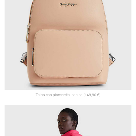
Zaino con placchetta iconica (149,90 €)