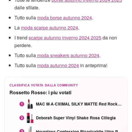
dalle sfilate.
Tutto sulla
moda borse autunno 2024
.
La
moda scarpe autunno 2024
.
I trend
scarpe autunno inverno 2024 2025
da non
perdere.
Tutto sulla
moda sneakers autunno 2024
.
Tutto sulla
moda autunno 2024
in anteprima!
CLASSIFICA VOTATA DALLA COMMUNITY
Rossetto Rosso: i piu votati
MAC M·A·CXIMAL SILKY MATTE Red Rock mat
1
Deborah Super Vinyl Shake Rosa Ciliegia
2
Hourglass Confession Ricaricabile Ultra Preciso Ad Alta Intensità Secretly Classic Red
3