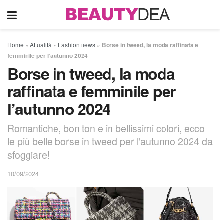
Home
»
Attualità
»
Fashion news
»
Borse in tweed, la moda raffinata e
femminile per l’autunno 2024
Borse in tweed, la moda
raffinata e femminile per
l’autunno 2024
Romantiche, bon ton e in bellissimi colori, ecco
le più belle borse in tweed per l'autunno 2024 da
sfoggiare!
10/09/2024