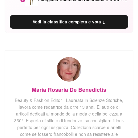
Vedi la classifica completa e vota ↓
Maria Rosaria De Benedictis
Beauty & Fashion Editor - Laureata in Scienze Storiche,
lavora come redattrice da oltre 13 anni. E' autrice di
articoli dedicati al mondo della moda e della bellezza a
360°. Esperta di stile e di tendenze, sa consigliare il look
perfetto per ogni esigenza. Colleziona scarpe e anelli
come se fossero francobolli e non sa resistere alle