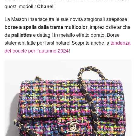
questi modelli:
Chanel
!
La Maison inserisce tra le sue novità stagionali strepitose
borse a spalla dalla trama multicolor
, impreziosite anche
da
paillettes
e dettagli in metallo effetto dorato. Borse
statement fatte per farsi notare! Scoprite anche la
tendenza
del bouclé per l’autunno 2024
!