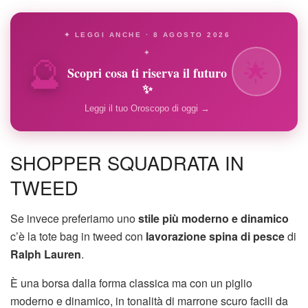
✦ LEGGI ANCHE · 8 AGOSTO 2026
🔮
✦
🌟
Scopri cosa ti riserva il futuro
✨
Leggi il tuo Oroscopo di oggi →
SHOPPER SQUADRATA IN
TWEED
Se invece preferiamo uno
stile più moderno e dinamico
c’è la tote bag in tweed con
lavorazione spina di pesce
di
Ralph Lauren
.
È una borsa dalla forma classica ma con un piglio
moderno e dinamico, in tonalità di marrone scuro facili da