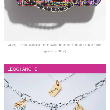
CHANEL borsa classica mini in tweed paillettes e metallo effetto dorato
(prezzo 4.600 €)
LEGGI ANCHE