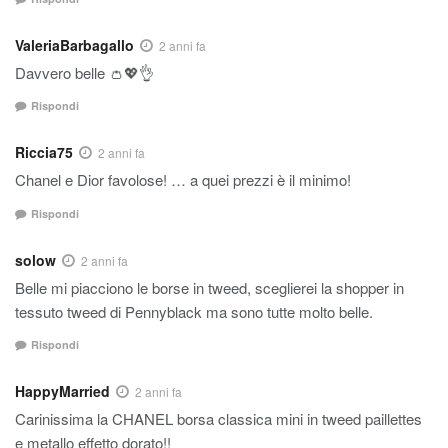
ValeriaBarbagallo
2 anni fa
Davvero belle 👛💖👌
Rispondi
Riccia75
2 anni fa
Chanel e Dior favolose! … a quei prezzi è il minimo!
Rispondi
solow
2 anni fa
Belle mi piacciono le borse in tweed, sceglierei la shopper in
tessuto tweed di Pennyblack ma sono tutte molto belle.
Rispondi
HappyMarried
2 anni fa
Carinissima la CHANEL borsa classica mini in tweed paillettes
e metallo effetto dorato!!