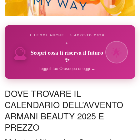
✦ LEGGI ANCHE · 6 AGOSTO 2026
🔮
✦
🌟
Scopri cosa ti riserva il futuro
✨
Leggi il tuo Oroscopo di oggi →
DOVE TROVARE IL
CALENDARIO DELL’AVVENTO
ARMANI BEAUTY 2025 E
PREZZO