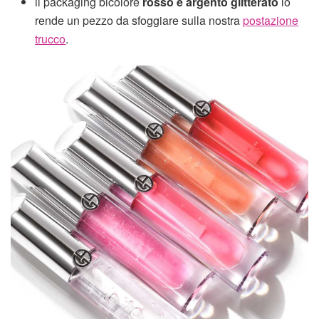
il packaging bicolore
rosso e argento glitterato
lo
rende un pezzo da sfoggiare sulla nostra
postazione
trucco
.