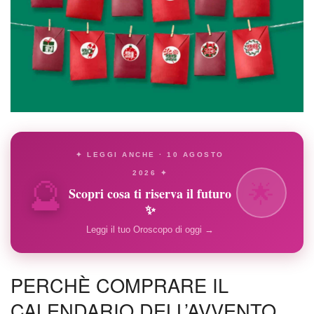
✦ LEGGI ANCHE · 10 AGOSTO
🔮
2026 ✦
🌟
Scopri cosa ti riserva il futuro
✨
Leggi il tuo Oroscopo di oggi →
PERCHÈ COMPRARE IL
CALENDARIO DELL’AVVENTO