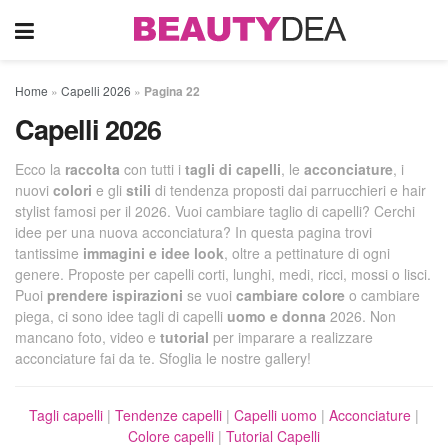
Home
»
Capelli 2026
»
Pagina 22
Capelli 2026
Ecco la
raccolta
con tutti i
tagli di capelli
, le
acconciature
, i
nuovi
colori
e gli
stili
di tendenza proposti dai parrucchieri e hair
stylist famosi per il 2026. Vuoi cambiare taglio di capelli? Cerchi
idee per una nuova acconciatura? In questa pagina trovi
tantissime
immagini e idee look
, oltre a pettinature di ogni
genere. Proposte per capelli corti, lunghi, medi, ricci, mossi o lisci.
Puoi
prendere ispirazioni
se vuoi
cambiare colore
o cambiare
piega, ci sono idee tagli di capelli
uomo e donna
2026. Non
mancano foto, video e
tutorial
per imparare a realizzare
acconciature fai da te. Sfoglia le nostre gallery!
Tagli capelli
|
Tendenze capelli
|
Capelli uomo
|
Acconciature
|
Colore capelli
|
Tutorial Capelli