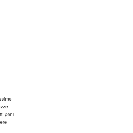
issime
zze
i per i
nere