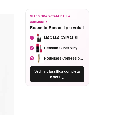
CLASSIFICA VOTATA DALLA
COMMUNITY
Rossetto Rosso: i piu votati
MAC M·A·CXIMAL SILKY MATTE Red Rock mat
1
Deborah Super Vinyl Shake Rosa Ciliegia
2
Hourglass Confession Ricaricabile Ultra Preciso Ad Alta Intensità Secretly Classic Red
3
Vedi la classifica completa
e vota ↓