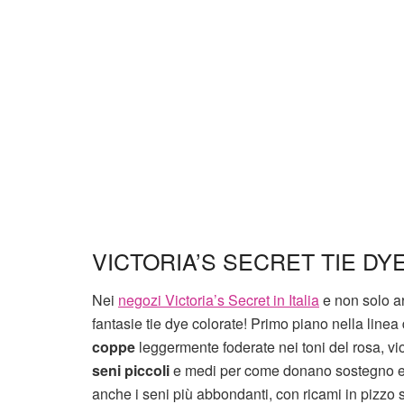
VICTORIA’S SECRET TIE DY
Nei
negozi Victoria’s Secret in Italia
e non solo ar
fantasie tie dye colorate! Primo piano nella line
coppe
leggermente foderate nei toni del rosa, vio
seni piccoli
e medi per come donano sostegno e co
anche i seni più abbondanti, con ricami in pizzo s