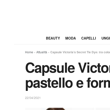
BEAUTY
MODA
CAPELLI
UNG
Home
»
Attualità
»
Capsule Victoria’s Secret Tie Dye: tra colo
Capsule Victor
pastello e for
22/04/2021