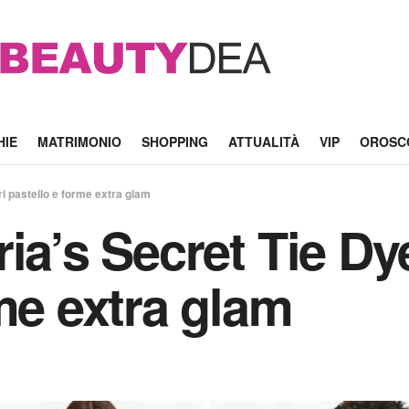
HIE
MATRIMONIO
SHOPPING
ATTUALITÀ
VIP
OROSC
ri pastello e forme extra glam
ia’s Secret Tie Dye
me extra glam