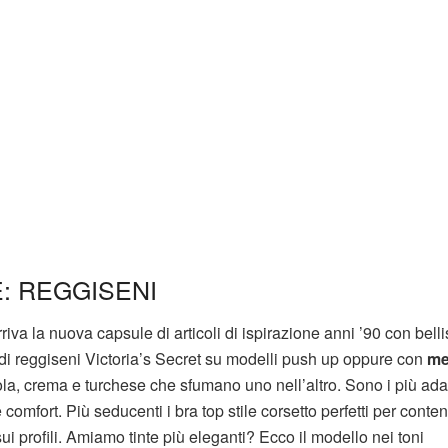
E: REGGISENI
riva la nuova capsule di articoli di ispirazione anni ’90 con bell
a di reggiseni Victoria’s Secret su modelli push up oppure con
me
la, crema e turchese che sfumano uno nell’altro. Sono i più adatt
mfort. Più seducenti i bra top stile corsetto perfetti per conte
ui profili. Amiamo tinte più eleganti? Ecco il modello nei toni